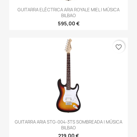
GUITARRA ELÉCTRICA ARIA ROYALE MIEL | MÚSICA
BILBAO
595,00 €
favorite_border
GUITARRA ARIA STG-004-3TS SOMBREADA | MÚSICA
BILBAO
219,00 €