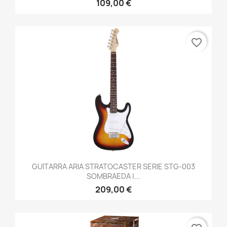
109,00 €
favorite_border
GUITARRA ARIA STRATOCASTER SERIE STG-003
SOMBRAEDA |...
209,00 €