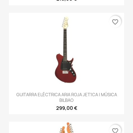
favorite_border
GUITARRA ELÉCTRICA ARIA ROJA JET1CA | MÚSICA
BILBAO
299,00 €
favorite_border