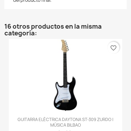
del producto final.
16 otros productos en la misma
categoría:
favorite_border
GUITARRA ELÉCTRICA DAYTONA ST-309 ZURDO |
MÚSICA BILBAO