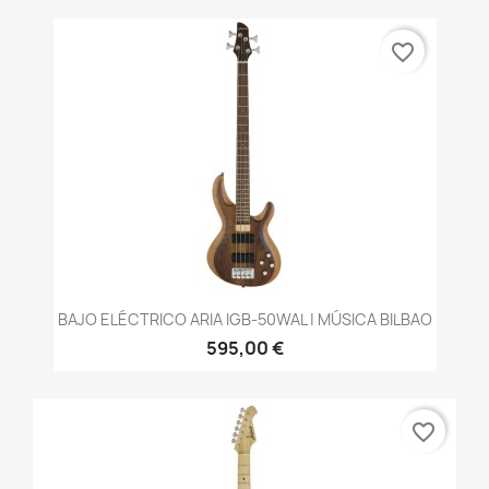
favorite_border
BAJO ELÉCTRICO ARIA IGB-50WAL | MÚSICA BILBAO
595,00 €
favorite_border