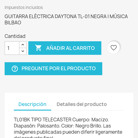
Impuestos incluidos
GUITARRA ELÉCTRICA DAYTONA TL-01 NEGRA | MÚSICA
BILBAO
Cantidad

favorite_border
AÑADIR AL CARRITO
PREGUNTE POR EL PRODUCTO
help_outline
Descripción
Detalles del producto
TL01BK TIPO TELECASTER Cuerpo: Macizo.
Diapasón: Palosanto. Color: Negro Brillo. Las
imágenes publicadas pueden diferir ligeramente