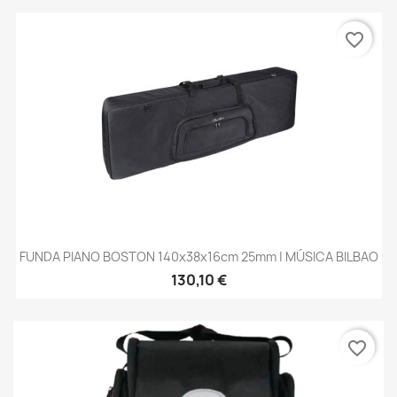
favorite_border
FUNDA PIANO BOSTON 140x38x16cm 25mm | MÚSICA BILBAO
130,10 €
favorite_border