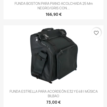
FUNDA BOSTON PARA PIANO ACOLCHADA 25 Mm
NEGRO/GRIS CON...
166,90 €
favorite_border
FUNDA ESTRELLA PARA ACORDEÓN E32 Y E48 | MÚSICA
BILBAO
73,00 €