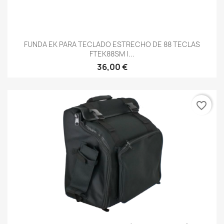
FUNDA EK PARA TECLADO ESTRECHO DE 88 TECLAS
FTEK88SM |...
36,00 €
favorite_border