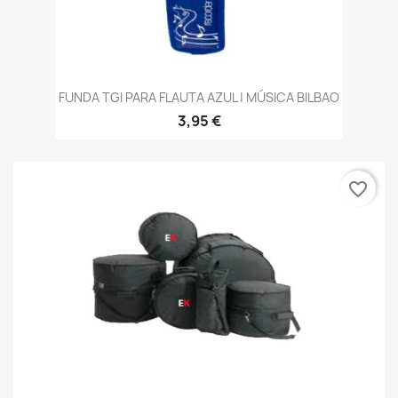
FUNDA TGI PARA FLAUTA AZUL | MÚSICA BILBAO
3,95 €
favorite_border