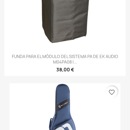
FUNDA PARA EL MÓDULO DEL SISTEMA PA DE EK AUDIO
M04PA08 |...
38,00 €
favorite_border