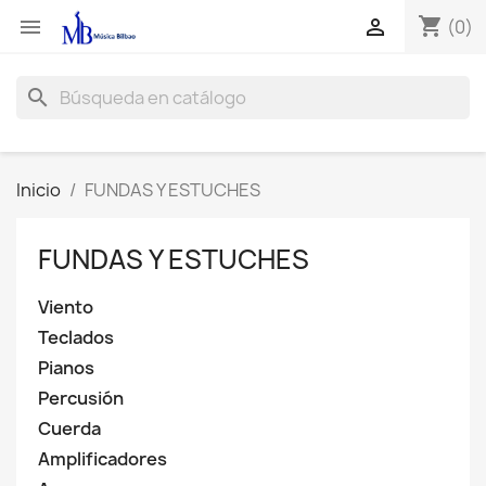
shopping_cart


(0)
search
Inicio
FUNDAS Y ESTUCHES
FUNDAS Y ESTUCHES
Viento
Teclados
Pianos
Percusión
Cuerda
Amplificadores