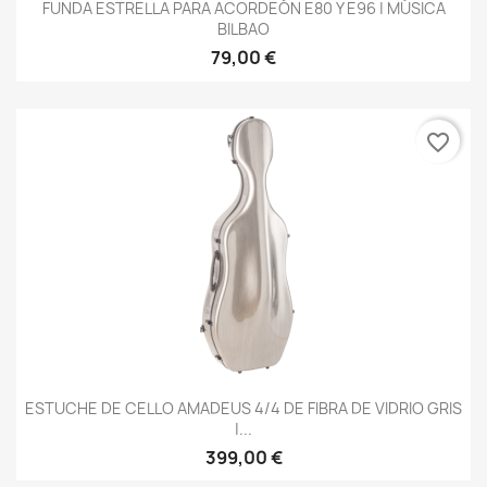
FUNDA ESTRELLA PARA ACORDEÓN E80 Y E96 | MÚSICA
BILBAO
79,00 €
favorite_border
ESTUCHE DE CELLO AMADEUS 4/4 DE FIBRA DE VIDRIO GRIS
|...
399,00 €