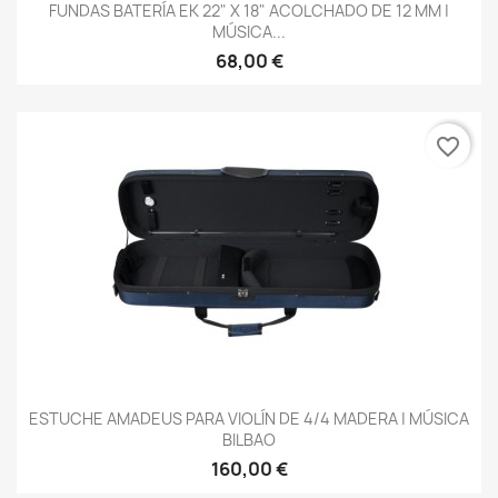
FUNDAS BATERÍA EK 22" X 18" ACOLCHADO DE 12 MM |
MÚSICA...
68,00 €
favorite_border
ESTUCHE AMADEUS PARA VIOLÍN DE 4/4 MADERA | MÚSICA
BILBAO
160,00 €