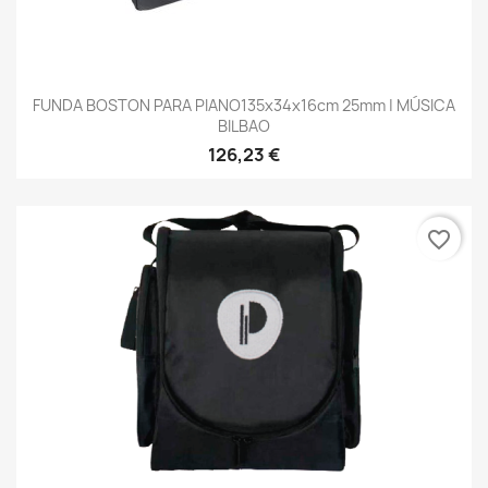
FUNDA BOSTON PARA PIANO135x34x16cm 25mm | MÚSICA
BILBAO
126,23 €
favorite_border