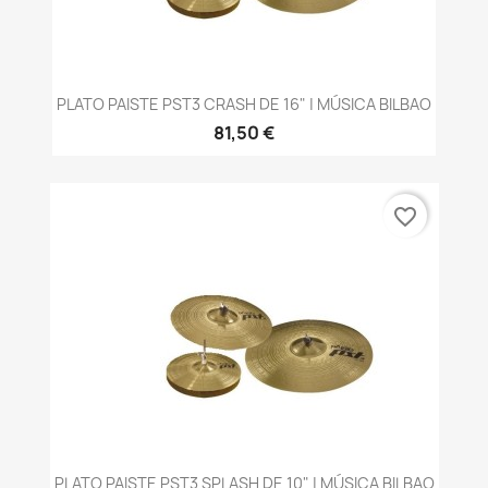
PLATO PAISTE PST3 CRASH DE 16" | MÚSICA BILBAO
81,50 €
favorite_border
PLATO PAISTE PST3 SPLASH DE 10" | MÚSICA BILBAO