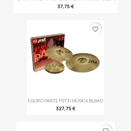
37,75 €
favorite_border
EQUIPO PAISTE PST3 | MÚSICA BILBAO
327,75 €