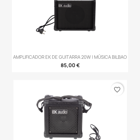
AMPLIFICADOR EK DE GUITARRA 20W | MÚSICA BILBAO
85,00 €
favorite_border