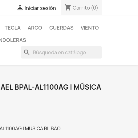
shopping_cart

Carrito
(0)
Iniciar sesión
TECLA
ARCO
CUERDAS
VIENTO
NDOLERAS
search
HAEL BPAL-AL1100AG | MÚSICA
-AL1100AG | MÚSICA BILBAO