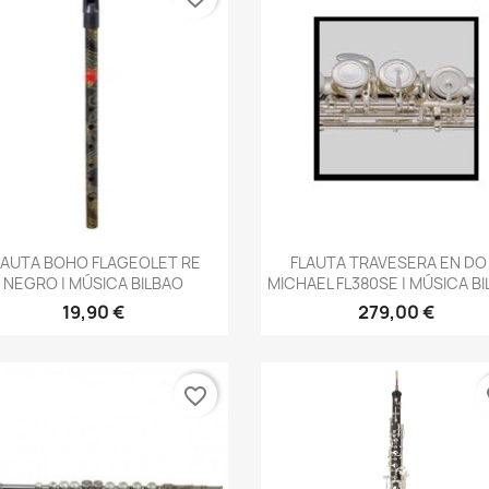
Vista rápida
Vista rápida


LAUTA BOHO FLAGEOLET RE
FLAUTA TRAVESERA EN DO 
NEGRO | MÚSICA BILBAO
MICHAEL FL380SE | MÚSICA B
19,90 €
279,00 €
favorite_border
fa