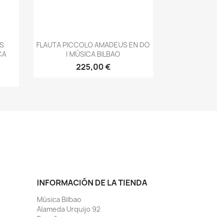
Vista rápida

S
FLAUTA PICCOLO AMADEUS EN DO
CA
| MÚSICA BILBAO
225,00 €
INFORMACIÓN DE LA TIENDA
Música Bilbao
Alameda Urquijo 92