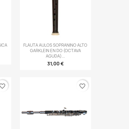
Vista rápida

SICA
FLAUTA AULOS SOPRANINO ALTO
GARKLEIN EN DO (OCTAVA
AGUDA)...
31,00 €
vorite_border
favorite_border