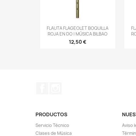
Vista rápida

FLAUTA FLAGEOLET BOQUILLA
FL
ROJA EN DO | MÚSICA BILBAO
RO
12,50 €
Facebook
Instagram
PRODUCTOS
NUES
Servicio Técnico
Aviso l
Clases de Música
Términ