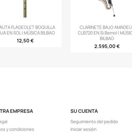
Vista rápida
Vista rápida


AUTA FLAGEOLET BOQUILLA
CLARINETE BAJO AMADEU
JA EN SOL | MÚSICA BILBAO
CLB720 EN Si Bemol | MÚSI
BILBAO
12,50 €
2.595,00 €
TRA EMPRESA
SU CUENTA
egal
Seguimiento del pedido
os y condiciones
Iniciar sesión