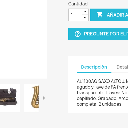
Cantidad

AÑADIR 
PREGUNTE POR EL
help_outline
Descripción
Detal
AL1100AG SAXO ALTO J. M
agudo y llave de FA fren
transparente. Llaves: N

cepillado. Grabado: Arco
completa: 2 unidades.