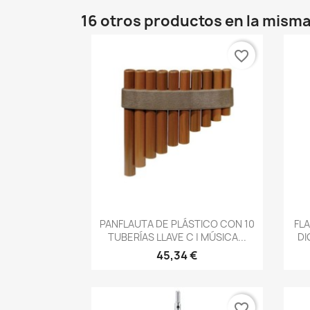
16 otros productos en la misma
favorite_border
Vista rápida

PANFLAUTA DE PLÁSTICO CON 10
FL
TUBERÍAS LLAVE C | MÚSICA...
DI
45,34 €
favorite_border