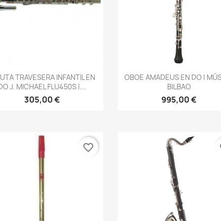
Vista rápida
Vista rápida


AUTA TRAVESERA INFANTIL EN
OBOE AMADEUS EN DO | MÚ
DO J. MICHAEL FLU450S |...
BILBAO
305,00 €
995,00 €
favorite_border
fa