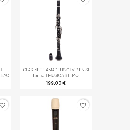
Vista rápida

J.
CLARINETE AMADEUS CL417 EN Si
ILBAO
Bemol | MÚSICA BILBAO
199,00 €
vorite_border
favorite_border