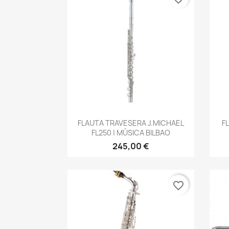
Vista rápida

FLAUTA TRAVESERA J.MICHAEL
F
FL250 | MÚSICA BILBAO
245,00 €
favorite_border