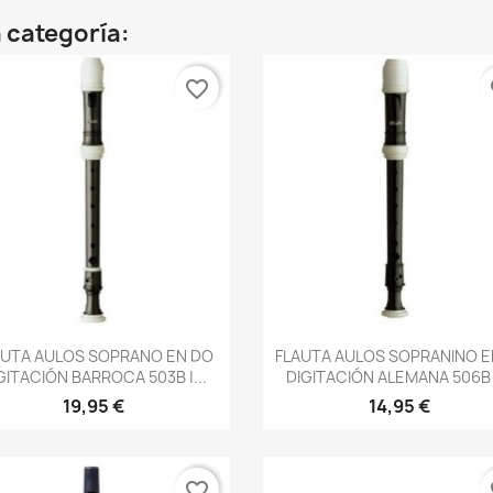
 categoría:
favorite_border
fa
Vista rápida
Vista rápida


AUTA AULOS SOPRANO EN DO
FLAUTA AULOS SOPRANINO E
GITACIÓN BARROCA 503B |...
DIGITACIÓN ALEMANA 506B |
19,95 €
14,95 €
favorite_border
fa