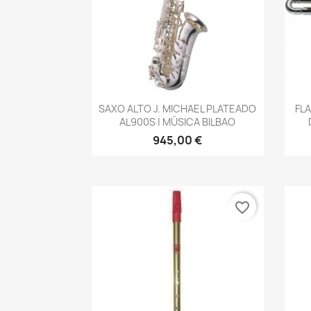
Vista rápida

SAXO ALTO J. MICHAEL PLATEADO
FL
AL900S | MÚSICA BILBAO
945,00 €
favorite_border