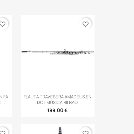
vorite_border
favorite_border
Vista rápida

N FA
FLAUTA TRAVESERA AMADEUS EN
...
DO | MÚSICA BILBAO
199,00 €
vorite_border
favorite_border