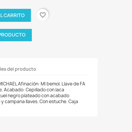
favorite_border
AL CARRITO
 PRODUCTO
les del producto
ICHAEL Afinación: MI bemol. Llave de FA
te. Acabado: Cepillado con laca
íquel negro plateado con acabado
 y campana llaves. Con estuche. Caja