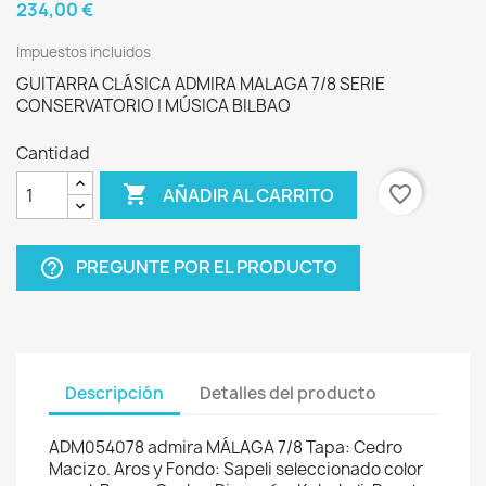
234,00 €
Impuestos incluidos
GUITARRA CLÁSICA ADMIRA MALAGA 7/8 SERIE
CONSERVATORIO | MÚSICA BILBAO
Cantidad

favorite_border
AÑADIR AL CARRITO
PREGUNTE POR EL PRODUCTO
help_outline
Descripción
Detalles del producto
ADM054078 admira MÁLAGA 7/8 Tapa: Cedro
Macizo. Aros y Fondo: Sapeli seleccionado color