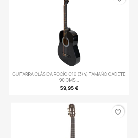
GUITARRA CLÁSICA ROCÍO C16 (3/4) TAMAÑO CADETE
90 CMS...
59,95 €
favorite_border