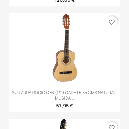
favorite_border
GUITARRA ROCIO C7N (1/2) CADETE 85 CMS NATURAL |
MÚSICA...
57,95 €
favorite_border