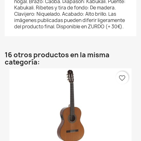
nogal. Brazo: Caoba. Diapasón: Kabukali. Puente:
Kabukali. Ribetes y tira de fondo: De madera.
Clavijero: Niquelado. Acabado: Alto brillo. Las
imágenes publicadas pueden diferir ligeramente
del producto final. Disponible en ZURDO (+ 30€).
16 otros productos en la misma
categoría:
favorite_border