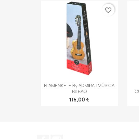
favorite_border
Vista rápida

FLAMENKELE By ADMIRA | MÚSICA
BILBAO
C
115,00 €
Facebook
Instagram