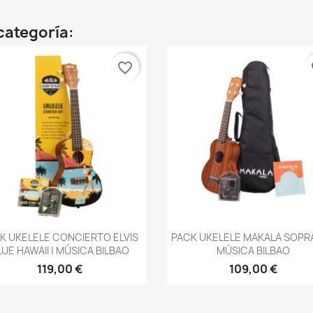
categoría:
favorite_border
fa
Vista rápida
Vista rápida


K UKELELE CONCIERTO ELVIS
PACK UKELELE MAKALA SOPR
LUE HAWAII | MÚSICA BILBAO
MÚSICA BILBAO
119,00 €
109,00 €