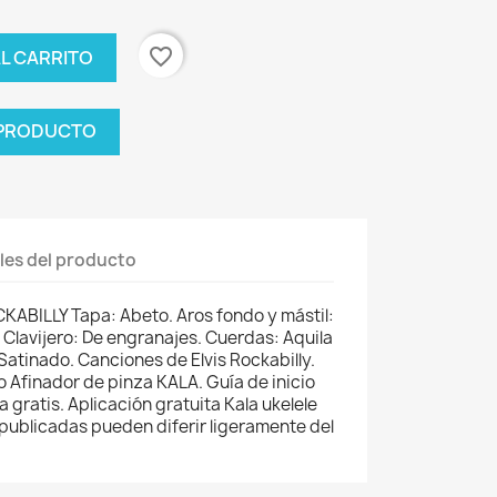
favorite_border
AL CARRITO
 PRODUCTO
les del producto
ABILLY Tapa: Abeto. Aros fondo y mástil:
 Clavijero: De engranajes. Cuerdas: Aquila
atinado. Canciones de Elvis Rockabilly.
o Afinador de pinza KALA. Guía de inicio
a gratis. Aplicación gratuita Kala ukelele
publicadas pueden diferir ligeramente del