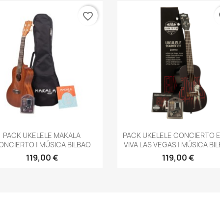
favorite_border
fa
Vista rápida
Vista rápida


PACK UKELELE MAKALA
PACK UKELELE CONCIERTO E
ONCIERTO | MÚSICA BILBAO
VIVA LAS VEGAS | MÚSICA BI
119,00 €
119,00 €