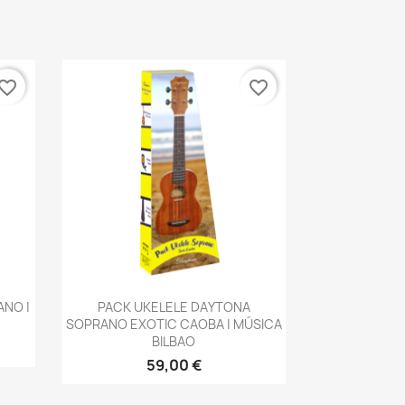
vorite_border
favorite_border
Vista rápida

ANO |
PACK UKELELE DAYTONA
SOPRANO EXOTIC CAOBA | MÚSICA
BILBAO
59,00 €