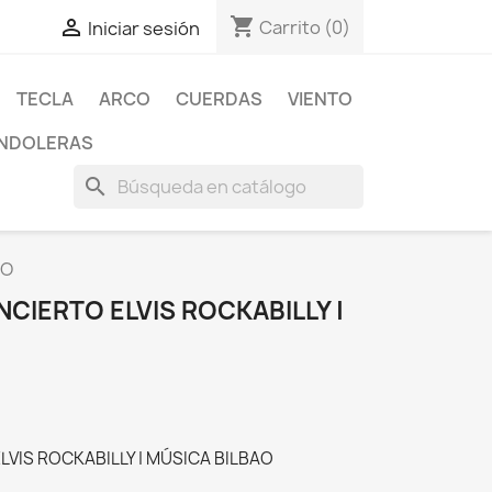
shopping_cart

Carrito
(0)
Iniciar sesión
TECLA
ARCO
CUERDAS
VIENTO
NDOLERAS
search
AO
CIERTO ELVIS ROCKABILLY |
VIS ROCKABILLY | MÚSICA BILBAO