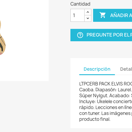
Cantidad

AÑADIR 
PREGUNTE POR EL
help_outline
Descripción
Detal
LTPCERB PACK ELVIS ROCK
Caoba. Diapasón: Laurel.
Súper Nylgut. Acabado: S
Incluye: Ukelele conciert
rápido. Lecciones en líne
con tuner. Las imágenes 
producto final.