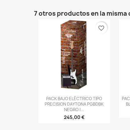
7 otros productos en la misma 
favorite_border
Vista rápida

PACK BAJO ELÉCTRICO TIPO
PAC
PRECISION DAYTONA PGBDBK
B
NEGRO |...
245,00 €