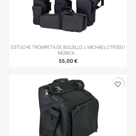
ESTUCHE TROMPETA DE BOLSILLO J. MICHAEL CTR350 |
MÚSICA...
55,00 €
favorite_border