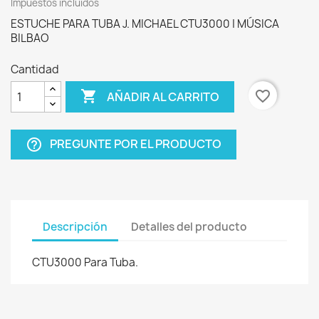
Impuestos incluidos
ESTUCHE PARA TUBA J. MICHAEL CTU3000 | MÚSICA
BILBAO
Cantidad

favorite_border
AÑADIR AL CARRITO
PREGUNTE POR EL PRODUCTO
help_outline
Descripción
Detalles del producto
CTU3000 Para Tuba.