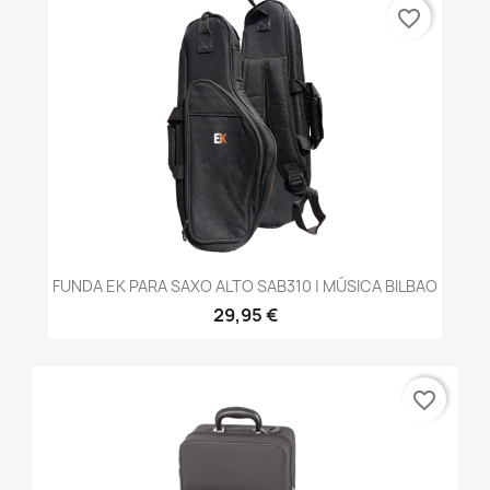
favorite_border
FUNDA EK PARA SAXO ALTO SAB310 | MÚSICA BILBAO
29,95 €
favorite_border