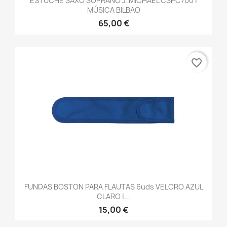
ESTUCHE SAXO SOPRANO J. MICHAEL CSPC700 |
MÚSICA BILBAO
65,00 €
favorite_border
FUNDAS BOSTON PARA FLAUTAS 6uds VELCRO AZUL
CLARO |...
15,00 €