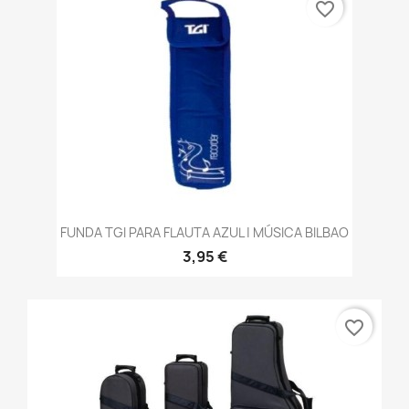
favorite_border
FUNDA TGI PARA FLAUTA AZUL | MÚSICA BILBAO
3,95 €
favorite_border