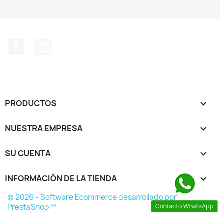
Facebook
Instagram
PRODUCTOS

NUESTRA EMPRESA

SU CUENTA

INFORMACIÓN DE LA TIENDA
keyboard_arrow_down
© 2026 - Software Ecommerce desarrollado por
PrestaShop™
Contacto WhatsApp