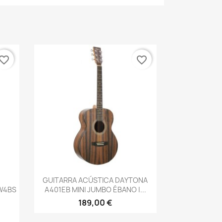
vorite_border
favorite_border
Vista rápida

GUITARRA ACÚSTICA DAYTONA
W4BS
A401EB MINI JUMBO ÉBANO |...
189,00 €