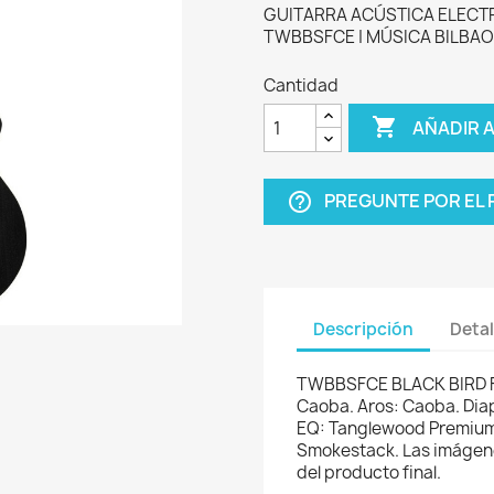
GUITARRA ACÚSTICA ELECT
TWBBSFCE | MÚSICA BILBAO
Cantidad

AÑADIR 
PREGUNTE POR EL
help_outline
Descripción
Detal
TWBBSFCE BLACK BIRD F
Caoba. Aros: Caoba. Dia
EQ: Tanglewood Premium 
Smokestack. Las imágene
del producto final.