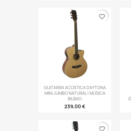
favorite_border
Vista rápida

GUITARRA ACÚSTICA DAYTONA
MINI JUMBO NATURAL | MÚSICA
BILBAO
D
239,00 €
favorite_border