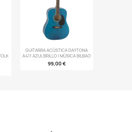
Vista rápida

GUITARRA ACÚSTICA DAYTONA
FOLK
A411 AZUL BRILLO | MÚSICA BILBAO
99,00 €