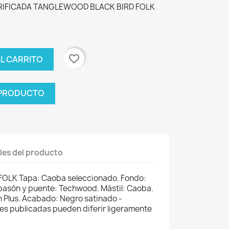
RIFICADA TANGLEWOOD BLACK BIRD FOLK
favorite_border
AL CARRITO
 PRODUCTO
les del producto
OLK Tapa: Caoba seleccionado. Fondo:
pasón y puente: Techwood. Mástil: Caoba.
Plus. Acabado: Negro satinado -
s publicadas pueden diferir ligeramente