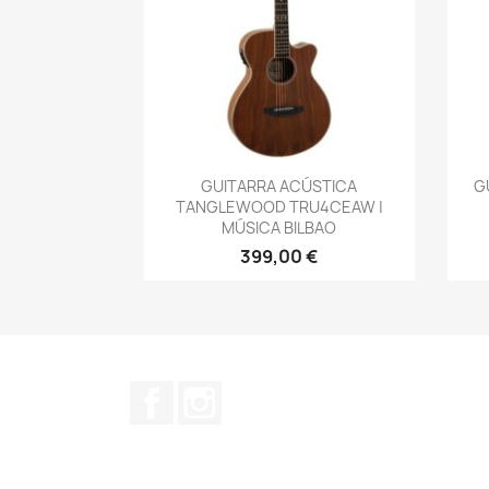
Vista rápida

GUITARRA ACÚSTICA
G
TANGLEWOOD TRU4CEAW |
MÚSICA BILBAO
399,00 €
Facebook
Instagram