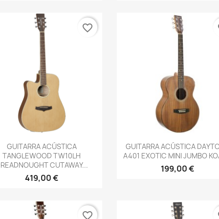
favorite_border
fa
Vista rápida
Vista rápida


GUITARRA ACÚSTICA
GUITARRA ACÚSTICA DAYT
TANGLEWOOD TW10LH
A401 EXOTIC MINI JUMBO KOA 
READNOUGHT CUTAWAY...
199,00 €
419,00 €
favorite_border
fa