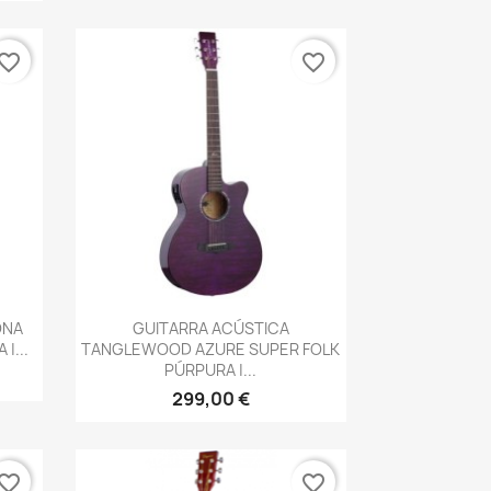
vorite_border
favorite_border
Vista rápida

ONA
GUITARRA ACÚSTICA
|...
TANGLEWOOD AZURE SUPER FOLK
PÚRPURA |...
299,00 €
vorite_border
favorite_border