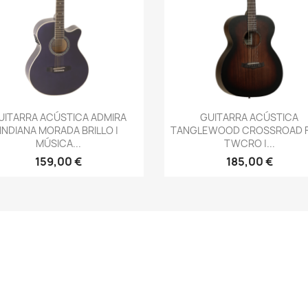
Vista rápida
Vista rápida


UITARRA ACÚSTICA ADMIRA
GUITARRA ACÚSTICA
INDIANA MORADA BRILLO |
TANGLEWOOD CROSSROAD 
MÚSICA...
TWCRO |...
159,00 €
185,00 €