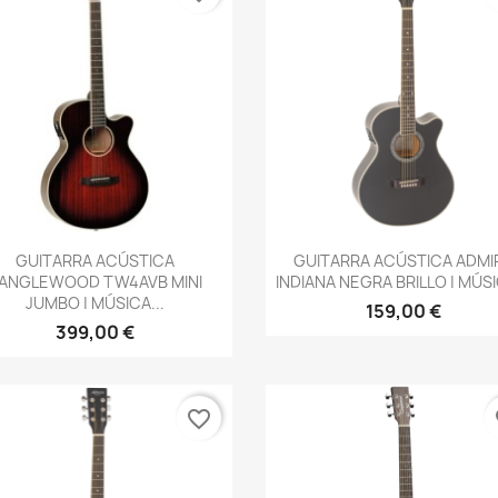
Vista rápida
Vista rápida


GUITARRA ACÚSTICA
GUITARRA ACÚSTICA ADMI
ANGLEWOOD TW4AVB MINI
INDIANA NEGRA BRILLO | MÚSI
JUMBO | MÚSICA...
159,00 €
399,00 €
favorite_border
fa