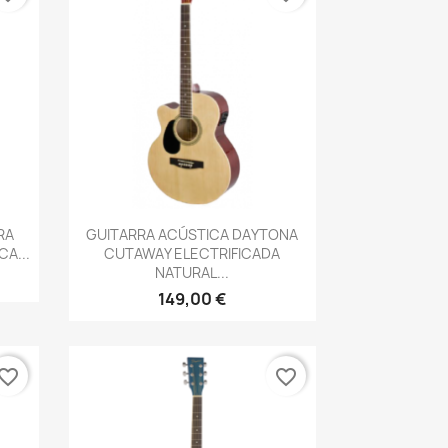
Vista rápida

RA
GUITARRA ACÚSTICA DAYTONA
CA...
CUTAWAY ELECTRIFICADA
NATURAL...
149,00 €
vorite_border
favorite_border