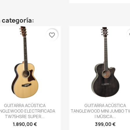
 categoría:
favorite_border
fa
Vista rápida
Vista rápida


GUITARRA ACÚSTICA
GUITARRA ACÚSTICA
NGLEWOOD ELECTRIFICADA
TANGLEWOOD MINI JUMBO T
TW75HSRE SUPER...
| MÚSICA...
1.890,00 €
399,00 €