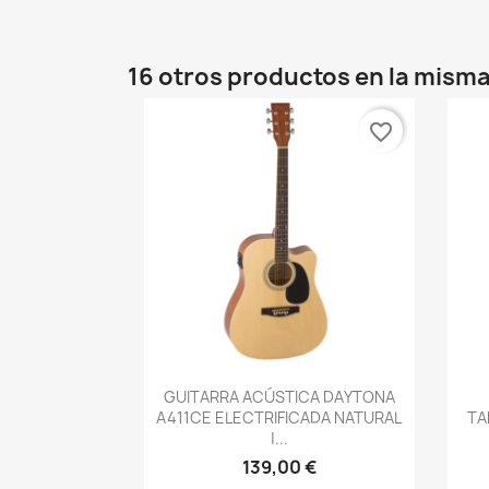
16 otros productos en la misma
favorite_border
Vista rápida

GUITARRA ACÚSTICA DAYTONA
A411CE ELECTRIFICADA NATURAL
TA
|...
139,00 €