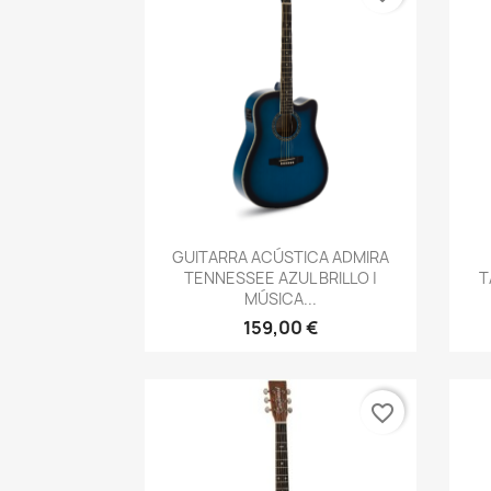
Vista rápida

GUITARRA ACÚSTICA ADMIRA
TENNESSEE AZUL BRILLO |
T
MÚSICA...
159,00 €
favorite_border