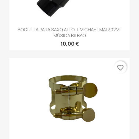
BOQUILLA PARA SAXO ALTO J. MICHAEL MAL302M |
MÚSICA BILBAO
10,00 €
favorite_border