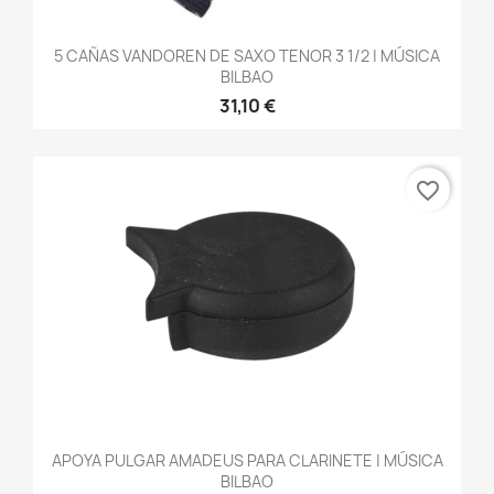
5 CAÑAS VANDOREN DE SAXO TENOR 3 1/2 | MÚSICA
BILBAO
31,10 €
favorite_border
APOYA PULGAR AMADEUS PARA CLARINETE | MÚSICA
BILBAO