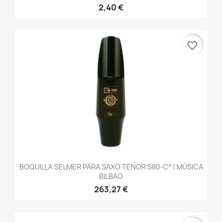
2,40 €
favorite_border
BOQUILLA SELMER PARA SAXO TENOR S80-C* | MÚSICA
BILBAO
263,27 €