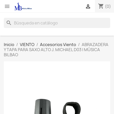
shopping_cart


(0)
search
Inicio
VIENTO
Accesorios Viento
ABRAZADERA
Y TAPA PARA SAXO ALTO J. MICHAEL D03 | MÚSICA
BILBAO