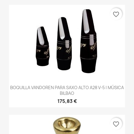
favorite_border
BOQUILLA VANDOREN PARA SAXO ALTO A28 V-5 | MÚSICA
BILBAO
175,83 €
favorite_border