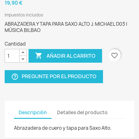
19,90 €
Impuestos incluidos
ABRAZADERA Y TAPA PARA SAXO ALTO J. MICHAEL D03 |
MÚSICA BILBAO
Cantidad

favorite_border
AÑADIR AL CARRITO
PREGUNTE POR EL PRODUCTO
help_outline
Descripción
Detalles del producto
Abrazadera de cuero y tapa para Saxo Alto.