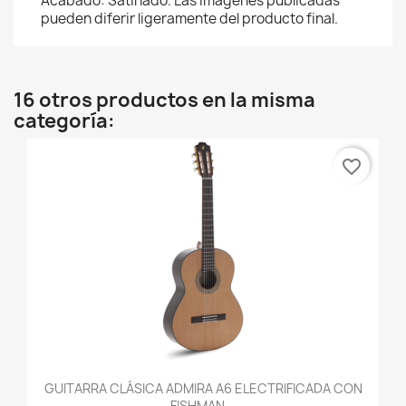
Acabado: Satinado. Las imágenes publicadas
pueden diferir ligeramente del producto final.
16 otros productos en la misma
categoría:
favorite_border
GUITARRA CLÁSICA ADMIRA A6 ELECTRIFICADA CON
FISHMAN...