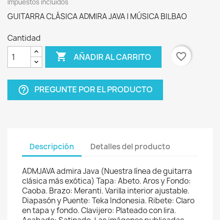
Impuestos incluidos
GUITARRA CLÁSICA ADMIRA JAVA | MÚSICA BILBAO
Cantidad

favorite_border
AÑADIR AL CARRITO
PREGUNTE POR EL PRODUCTO
help_outline
Descripción
Detalles del producto
ADMJAVA admira Java (Nuestra línea de guitarra
clásica más exótica) Tapa: Abeto. Aros y Fondo:
Caoba. Brazo: Meranti. Varilla interior ajustable.
Diapasón y Puente: Teka Indonesia. Ribete: Claro
en tapa y fondo. Clavijero: Plateado con lira.