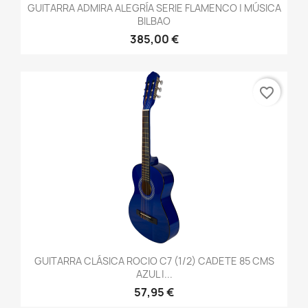
GUITARRA ADMIRA ALEGRÍA SERIE FLAMENCO | MÚSICA
BILBAO
385,00 €
favorite_border
GUITARRA CLÁSICA ROCIO C7 (1/2) CADETE 85 CMS
AZUL |...
57,95 €