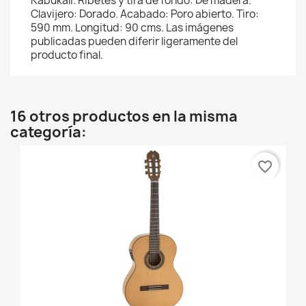
Kabukali. Ribetes y tira de fondo: De madera.
Clavijero: Dorado. Acabado: Poro abierto. Tiro:
590 mm. Longitud: 90 cms. Las imágenes
publicadas pueden diferir ligeramente del
producto final.
16 otros productos en la misma
categoría:
favorite_border