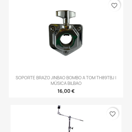
favorite_border
SOPORTE BRAZO JINBAO BOMBO A TOM TH89TBJ |
MÚSICA BILBAO
16,00 €
favorite_border