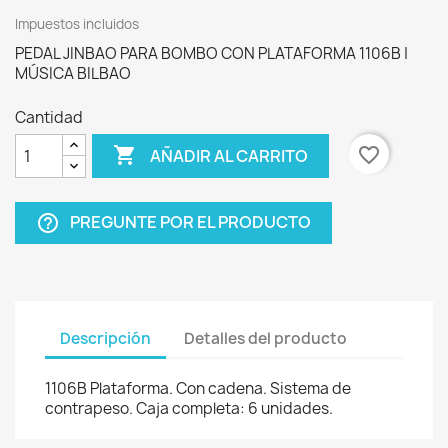
Impuestos incluidos
PEDAL JINBAO PARA BOMBO CON PLATAFORMA 1106B |
MÚSICA BILBAO
Cantidad

favorite_border
AÑADIR AL CARRITO
PREGUNTE POR EL PRODUCTO
help_outline
Descripción
Detalles del producto
1106B Plataforma. Con cadena. Sistema de
contrapeso. Caja completa: 6 unidades.