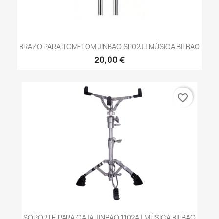
BRAZO PARA TOM-TOM JINBAO SP02J | MÚSICA BILBAO
20,00 €
favorite_border
SOPORTE PARA CAJA JINBAO 1102A | MÚSICA BILBAO