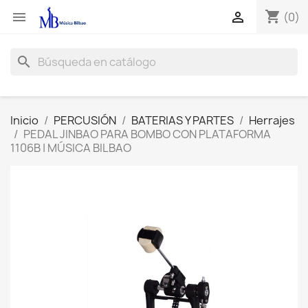
shopping_cart


(0)
search
Inicio
PERCUSIÓN
BATERIAS Y PARTES
Herrajes
PEDAL JINBAO PARA BOMBO CON PLATAFORMA
1106B | MÚSICA BILBAO