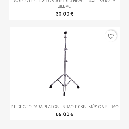
SOPORTE CHASTON JUNIOR JINBAO 1104H | MÚSICA
BILBAO
33,00 €
favorite_border
PIE RECTO PARA PLATOS JINBAO 1103B | MÚSICA BILBAO
65,00 €