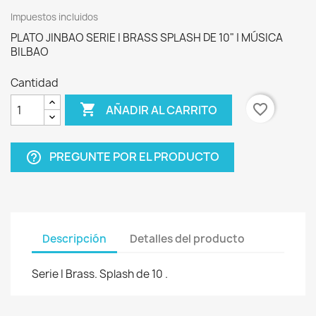
Impuestos incluidos
PLATO JINBAO SERIE I BRASS SPLASH DE 10" | MÚSICA
BILBAO
Cantidad

favorite_border
AÑADIR AL CARRITO
PREGUNTE POR EL PRODUCTO
help_outline
Descripción
Detalles del producto
Serie I Brass. Splash de 10 .