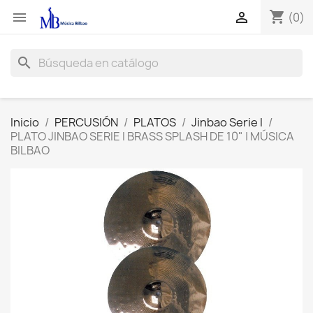
shopping_cart


(0)
search
Inicio
PERCUSIÓN
PLATOS
Jinbao Serie I
PLATO JINBAO SERIE I BRASS SPLASH DE 10" | MÚSICA
BILBAO