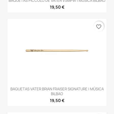
BAQUETAS PICCOLO DE VATER VSMPW | MÚSICA BILBAO
19,50 €
favorite_border
BAQUETAS VATER BRIAN FRAISER SIGNATURE | MÚSICA
BILBAO
19,50 €