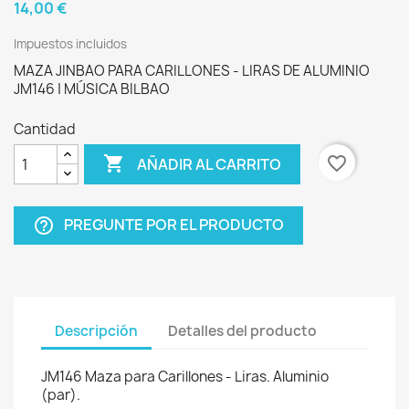
14,00 €
Impuestos incluidos
MAZA JINBAO PARA CARILLONES - LIRAS DE ALUMINIO
JM146 | MÚSICA BILBAO
Cantidad

favorite_border
AÑADIR AL CARRITO
PREGUNTE POR EL PRODUCTO
help_outline
Descripción
Detalles del producto
JM146 Maza para Carillones - Liras. Aluminio
(par).