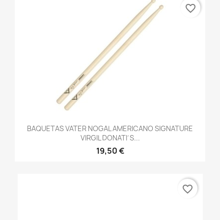
favorite_border
BAQUETAS VATER NOGAL AMERICANO SIGNATURE
VIRGIL DONATI´S...
19,50 €
favorite_border