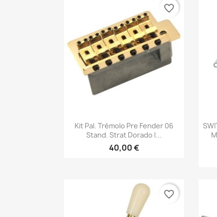
favorite_border
Vista rápida

Kit Pal. Trémolo Pre Fender 06
SWI
Stand. Strat Dorado |...
M
40,00 €
favorite_border