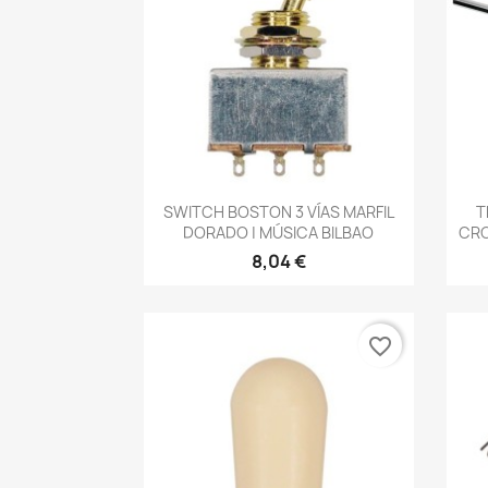
Vista rápida

SWITCH BOSTON 3 VÍAS MARFIL
T
DORADO | MÚSICA BILBAO
CRO
8,04 €
favorite_border