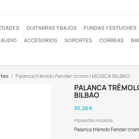
EDADES
GUITARRAS Y BAJOS
FUNDAS Y ESTUCHES
AUDIO
ACCESORIOS
SOPORTES
CORREAS
BA
rtes
Palanca trémolo Fender cromo | MÚSICA BILBAO
PALANCA TRÉMOLO
BILBAO
35,26 €
Impuestos incluidos
Palanca trémolo Fender cro