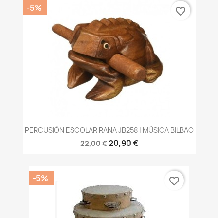
-5%
favorite_border
PERCUSIÓN ESCOLAR RANA JB258 | MÚSICA BILBAO
20,90 €
22,00 €
-5%
favorite_border