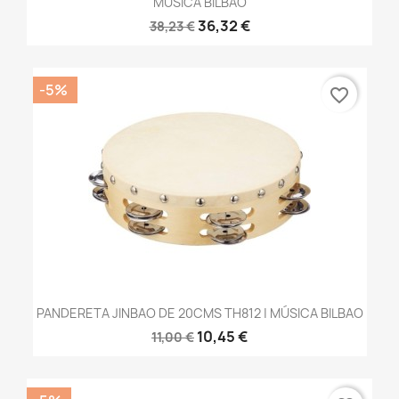
MÚSICA BILBAO
36,32 €
38,23 €
-5%
favorite_border
PANDERETA JINBAO DE 20CMS TH812 | MÚSICA BILBAO
10,45 €
11,00 €