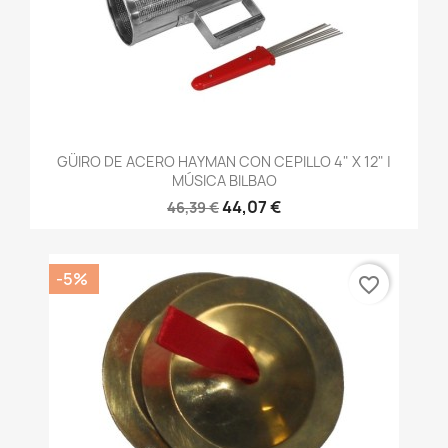
GÜIRO DE ACERO HAYMAN CON CEPILLO 4" X 12" |
MÚSICA BILBAO
44,07 €
46,39 €
-5%
favorite_border