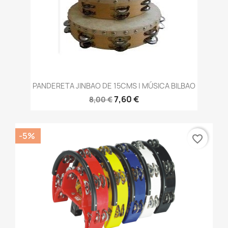
PANDERETA JINBAO DE 15CMS | MÚSICA BILBAO
7,60 €
8,00 €
-5%
favorite_border