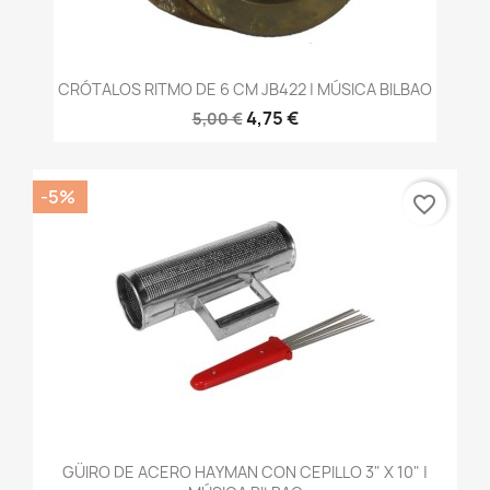
CRÓTALOS RITMO DE 6 CM JB422 | MÚSICA BILBAO
4,75 €
5,00 €
-5%
favorite_border
GÜIRO DE ACERO HAYMAN CON CEPILLO 3" X 10" |