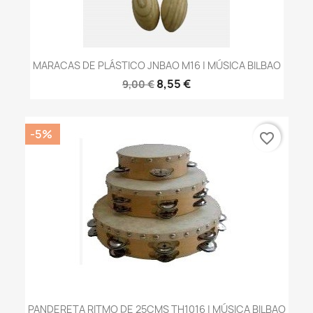
MARACAS DE PLÁSTICO JNBAO M16 | MÚSICA BILBAO
8,55 €
9,00 €
-5%
favorite_border
PANDERETA RITMO DE 25CMS TH1016 | MÚSICA BILBAO