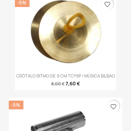
-5%
favorite_border
CRÓTALO RITMO DE 9 CM TCY9P | MÚSICA BILBAO
7,60 €
8,00 €
-5%
favorite_border