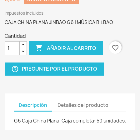
Impuestos incluidos
CAJA CHINA PLANA JINBAO G6 | MÚSICA BILBAO
Cantidad

favorite_border
AÑADIR AL CARRITO
PREGUNTE POR EL PRODUCTO
help_outline
Descripción
Detalles del producto
G6 Caja China Plana. Caja completa: 50 unidades.