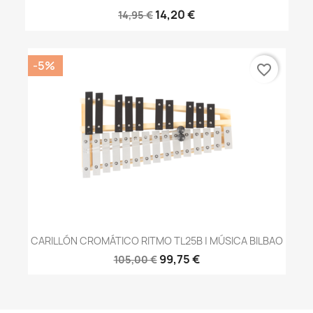
14,20 €
14,95 €
-5%
favorite_border
CARILLÓN CROMÁTICO RITMO TL25B | MÚSICA BILBAO
99,75 €
105,00 €