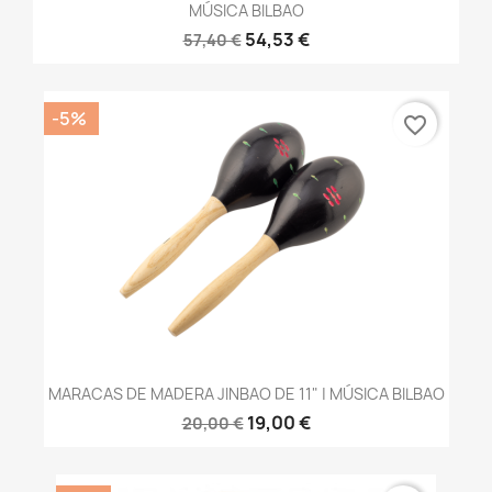
MÚSICA BILBAO
54,53 €
57,40 €
-5%
favorite_border
MARACAS DE MADERA JINBAO DE 11" | MÚSICA BILBAO
19,00 €
20,00 €