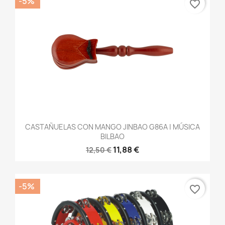
-5%
favorite_border
CASTAÑUELAS CON MANGO JINBAO G86A | MÚSICA
BILBAO
11,88 €
12,50 €
-5%
favorite_border