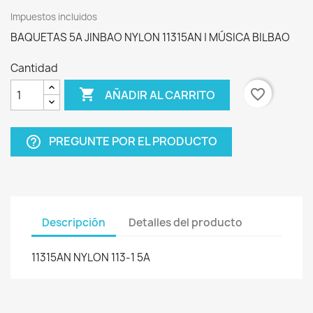
Impuestos incluidos
BAQUETAS 5A JINBAO NYLON 11315AN | MÚSICA BILBAO
Cantidad

favorite_border
AÑADIR AL CARRITO
PREGUNTE POR EL PRODUCTO
help_outline
Descripción
Detalles del producto
11315AN NYLON 113-1 5A