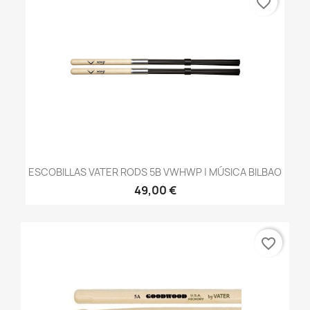
favorite_border
ESCOBILLAS VATER RODS 5B VWHWP | MÚSICA BILBAO
49,00 €
favorite_border