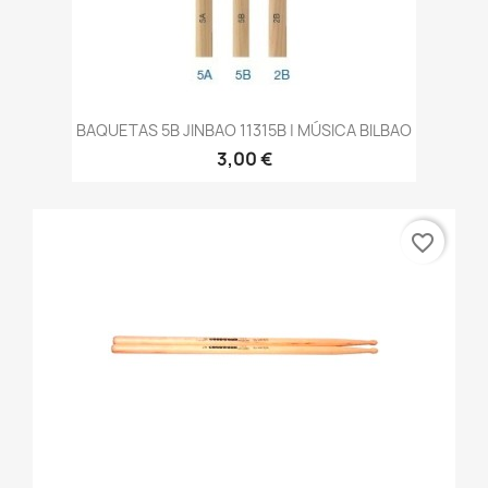
BAQUETAS 5B JINBAO 11315B | MÚSICA BILBAO
3,00 €
favorite_border