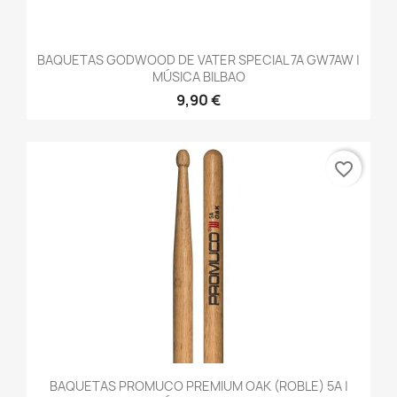
BAQUETAS GODWOOD DE VATER SPECIAL 7A GW7AW |
MÚSICA BILBAO
9,90 €
favorite_border
BAQUETAS PROMUCO PREMIUM OAK (ROBLE) 5A |