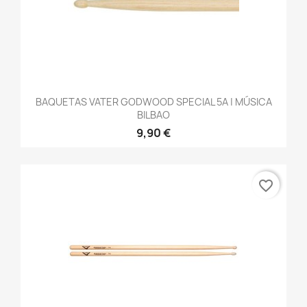
BAQUETAS VATER GODWOOD SPECIAL 5A | MÚSICA
BILBAO
9,90 €
favorite_border