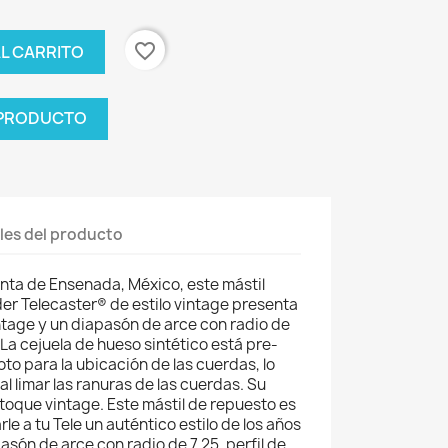
favorite_border
AL CARRITO
 PRODUCTO
les del producto
nta de Ensenada, México, este mástil
er Telecaster® de estilo vintage presenta
ntage y un diapasón de arce con radio de
. La cejuela de hueso sintético está pre-
to para la ubicación de las cuerdas, lo
al limar las ranuras de las cuerdas. Su
toque vintage. Este mástil de repuesto es
le a tu Tele un auténtico estilo de los años
asón de arce con radio de 7.25, perfil de