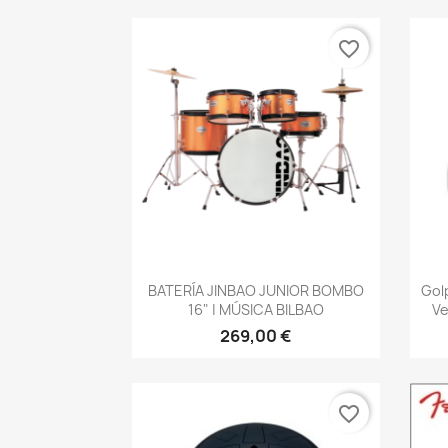
favorite_border
Vista rápida

BATERÍA JINBAO JUNIOR BOMBO
Gol
16" | MÚSICA BILBAO
Ve
269,00 €
favorite_border