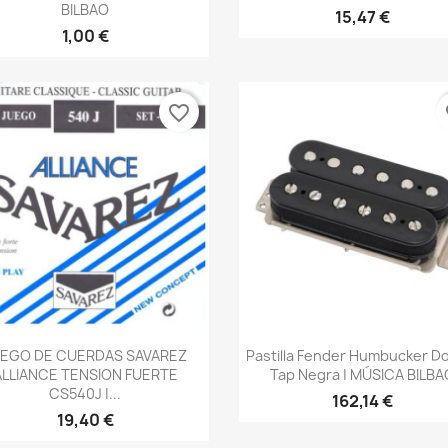
BILBAO
15,47 €
1,00 €
favorite_border
fa
Vista rápida
Vista rápida


UEGO DE CUERDAS SAVAREZ
Pastilla Fender Humbucker D
ALLIANCE TENSION FUERTE
Tap Negra | MÚSICA BILBA
CS540J |...
162,14 €
19,40 €