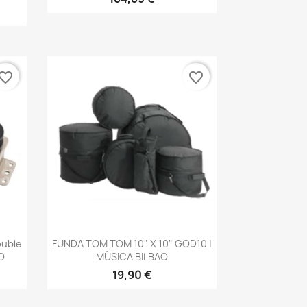
vorite_border
favorite_border
Vista rápida

ouble
FUNDA TOM TOM 10" X 10" GOD10 |
O
MÚSICA BILBAO
19,90 €