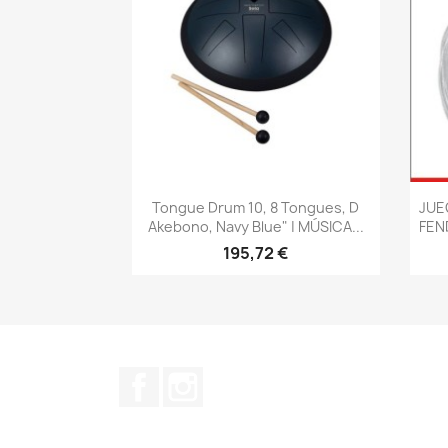
Vista rápida

Tongue Drum 10, 8 Tongues, D
JUE
Akebono, Navy Blue" | MÚSICA...
FEN
195,72 €
Facebook
Instagram