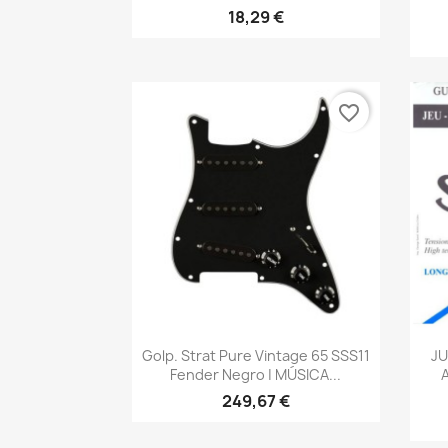
18,29 €
favorite_border
Vista rápida

Golp. Strat Pure Vintage 65 SSS11
J
Fender Negro | MÚSICA...
249,67 €