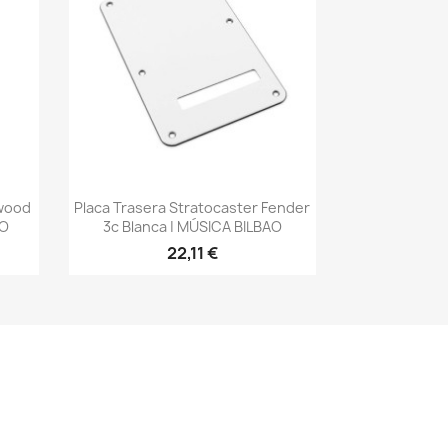
Vista rápida

hwood
Placa Trasera Stratocaster Fender
AO
3c Blanca | MÚSICA BILBAO
22,11 €