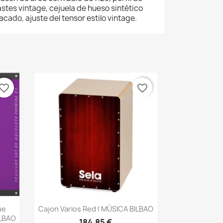
rastes vintage, cejuela de hueso sintético
cado, ajuste del tensor estilo vintage.
vorite_border
favorite_border
Vista rápida

ue
Cajon Varios Red | MÚSICA BILBAO
ILBAO
184,85 €