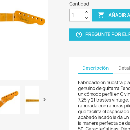
Cantidad

AÑADIR 
PREGUNTE POR EL
help_outline
Descripción
Detal
Fabricado en nuestra pla
genuino de guitarra Fend
un cómodo perfil en C vi

7.25 y 21 trastes vintage
ranurada con ranuras pilo
que facilita el espaciado 
acabado lacado le da un 
la manera perfecta de dar
50. Características: Diap