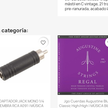
mástil en C vintage, 21 t
pre-ranurada, acabado la
 categoría:
favorite_border
fa
Vista rápida
Vista rápida


DAPTADOR JACK MONO 1/4
Jgo Cuerdas Augustine Bl
EMBRA RCA A091 | MÚSICA
Classic High/high | MÚSICA B