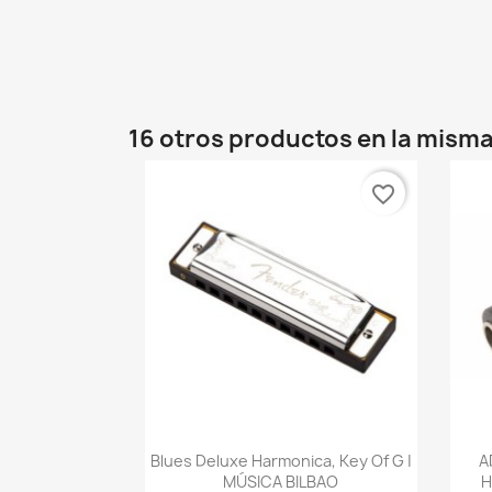
16 otros productos en la misma
favorite_border
Vista rápida

Blues Deluxe Harmonica, Key Of G |
A
MÚSICA BILBAO
H