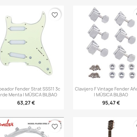
favorite_border
fa
Vista rápida
Vista rápida


peador Fender Strat SSS11 3c
Clavijero F Vintage Fender Añ
rde Menta | MÚSICA BILBAO
| MÚSICA BILBAO
63,27 €
95,47 €
favorite_border
fa