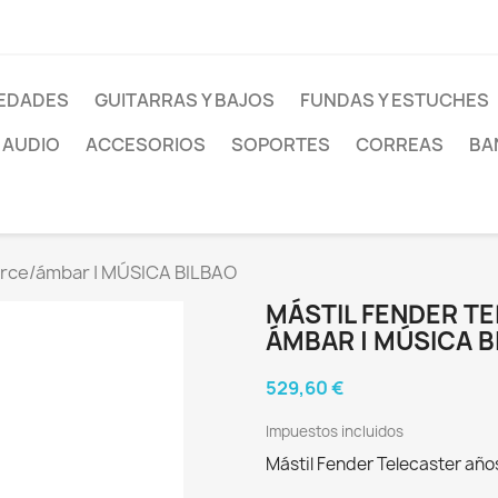
EDADES
GUITARRAS Y BAJOS
FUNDAS Y ESTUCHES
AUDIO
ACCESORIOS
SOPORTES
CORREAS
BA
 arce/ámbar | MÚSICA BILBAO
MÁSTIL FENDER T
ÁMBAR | MÚSICA B
529,60 €
Impuestos incluidos
Mástil Fender Telecaster añ