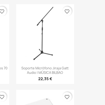
vorite_border
favorite_border
Vista rápida

os 70
Soporte Micrófono Jiraja Gatt
Audio | MÚSICA BILBAO
22,35 €
vorite_border
favorite_border