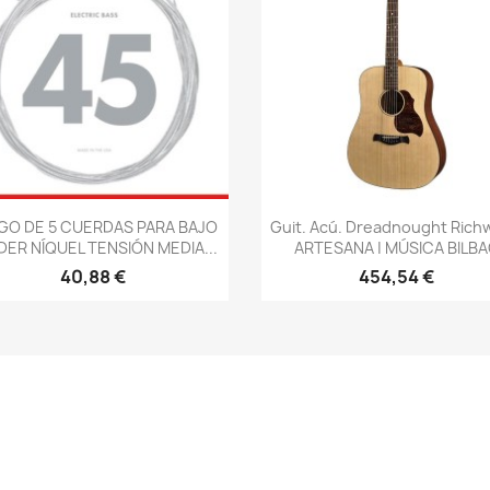
Vista rápida
Vista rápida


GO DE 5 CUERDAS PARA BAJO
Guit. Acú. Dreadnought Ric
DER NÍQUEL TENSIÓN MEDIA...
ARTESANA | MÚSICA BILB
40,88 €
454,54 €