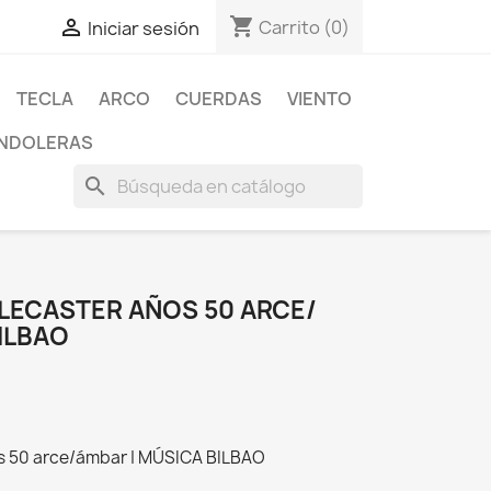
shopping_cart

Carrito
(0)
Iniciar sesión
TECLA
ARCO
CUERDAS
VIENTO
NDOLERAS
search
ELECASTER AÑOS 50 ARCE/
ILBAO
os 50 arce/ámbar | MÚSICA BILBAO