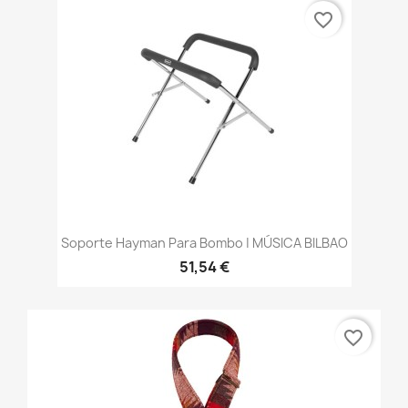
favorite_border
Soporte Hayman Para Bombo | MÚSICA BILBAO
51,54 €
favorite_border