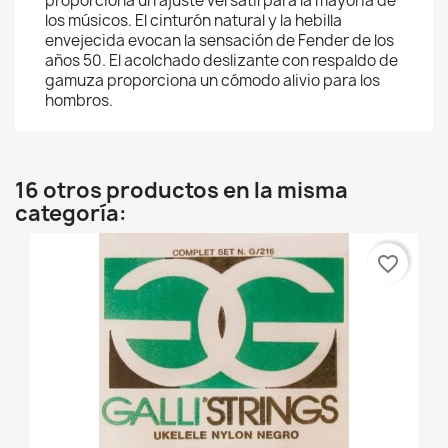
proporciona un ajuste versátil para la mayoría de
los músicos. El cinturón natural y la hebilla
envejecida evocan la sensación de Fender de los
años 50. El acolchado deslizante con respaldo de
gamuza proporciona un cómodo alivio para los
hombros.
16 otros productos en la misma
categoría:
favorite_border