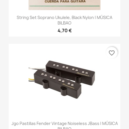
String Set Soprano Ukulele, Black Nylon | MÚSICA
BILBAO
4,70 €
favorite_border
Jgo Pastillas Fender Vintage Noiseless JBass | MÚSICA
BILBAO