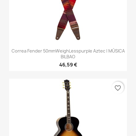
Correa Fender 50mmWeighLesspurple Aztec | MÚSICA
BILBAO
46,59 €
favorite_border