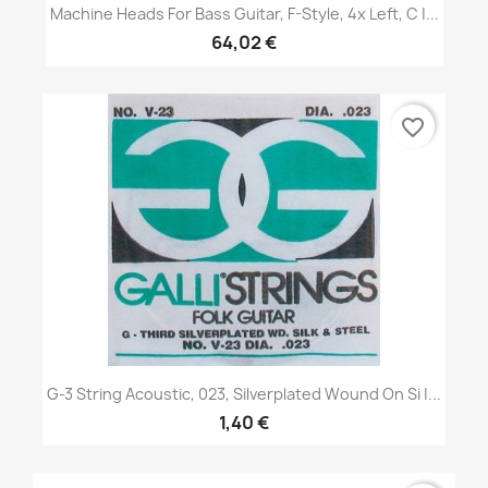
Machine Heads For Bass Guitar, F-Style, 4x Left, C |...
64,02 €
favorite_border
G-3 String Acoustic, 023, Silverplated Wound On Si |...
1,40 €