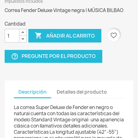
Impuestos incluidos
Correa Fender Deluxe Vintage negra | MÚSICA BILBAO
Cantidad

favorite_border
AÑADIR AL CARRITO
PREGUNTE POR EL PRODUCTO
help_outline
Descripción
Detalles del producto
La correa Super Deluxe de Fender en negro o
natural cuenta con todas las características del
modelo Standard Vintage original: una apariencia
clásica con llamativos detalles adicionales.
Características La longitud ajustable (42”-55”)