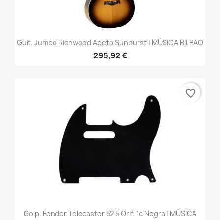
Guit. Jumbo Richwood Abeto Sunburst | MÚSICA BILBAO
295,92 €
favorite_border
Golp. Fender Telecaster 52 5 Orif. 1c Negra | MÚSICA