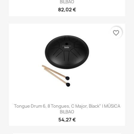
BILBAO
82,02 €
favorite_border
Tongue Drum 6, 8 Tongues, C Major, Black" | MÚSICA
BILBAO
54,27 €