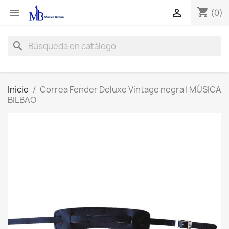
shopping_cart


(0)
search
Inicio
Correa Fender Deluxe Vintage negra | MÚSICA
BILBAO