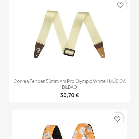
favorite_border
Correa Fender 50mm Am Pro Olympic White | MÚSICA
BILBAO
30,70 €
favorite_border