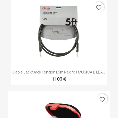
favorite_border
Cable Jack/jack Fender 1.5m Negro | MÚSICA BILBAO
11,03 €
favorite_border