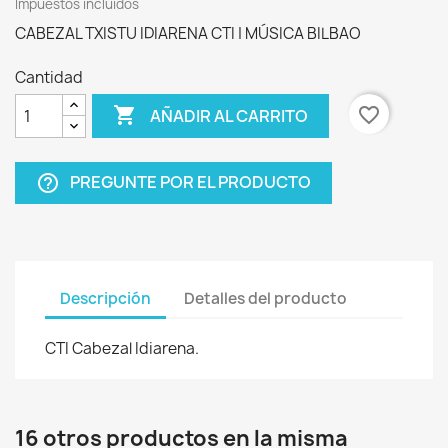
Impuestos incluidos
CABEZAL TXISTU IDIARENA CTI | MÚSICA BILBAO
Cantidad

favorite_border
AÑADIR AL CARRITO
PREGUNTE POR EL PRODUCTO
help_outline
Descripción
Detalles del producto
CTI Cabezal Idiarena.
16 otros productos en la misma