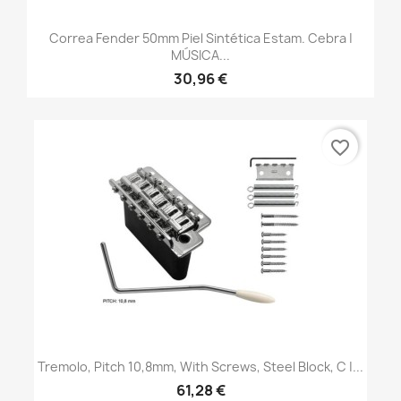
Correa Fender 50mm Piel Sintética Estam. Cebra |
MÚSICA...
30,96 €
favorite_border
Tremolo, Pitch 10,8mm, With Screws, Steel Block, C |...
61,28 €