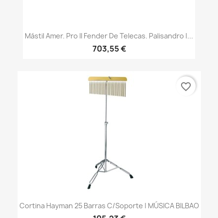
Mástil Amer. Pro II Fender De Telecas. Palisandro |...
703,55 €
favorite_border
Cortina Hayman 25 Barras C/soporte | MÚSICA BILBAO