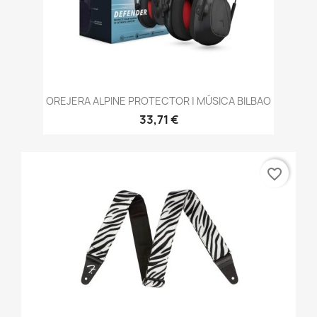
OREJERA ALPINE PROTECTOR | MÚSICA BILBAO
33,71 €
favorite_border