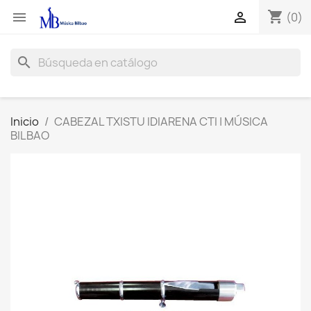
shopping_cart


(0)
search
Inicio
CABEZAL TXISTU IDIARENA CTI | MÚSICA
BILBAO