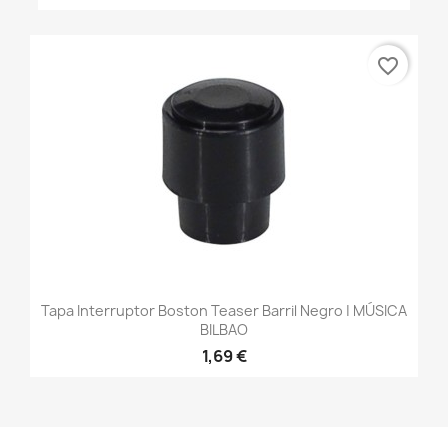
favorite_border
Tapa Interruptor Boston Teaser Barril Negro | MÚSICA
BILBAO
1,69 €