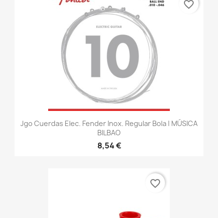
favorite_border
Jgo Cuerdas Elec. Fender Inox. Regular Bola | MÚSICA
BILBAO
8,54 €
favorite_border