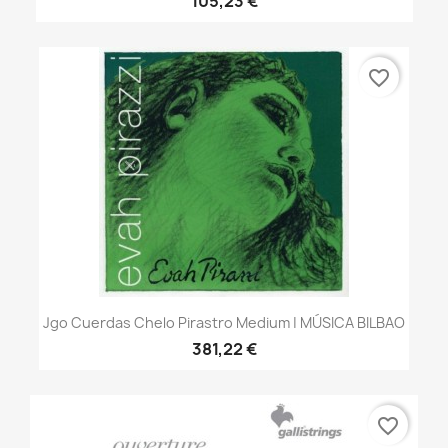
105,23 €
favorite_border
Jgo Cuerdas Chelo Pirastro Medium | MÚSICA BILBAO
381,22 €
favorite_border