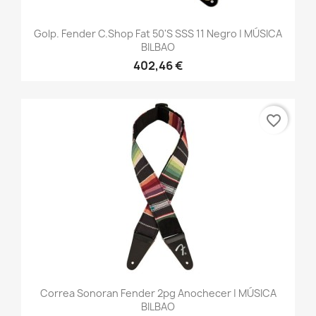
Golp. Fender C.Shop Fat 50's SSS 11 Negro | MÚSICA
BILBAO
402,46 €
favorite_border
Correa Sonoran Fender 2pg Anochecer | MÚSICA
BILBAO