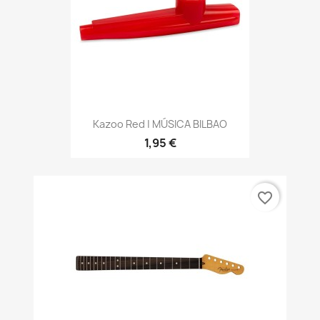
Kazoo Red | MÚSICA BILBAO
1,95 €
favorite_border