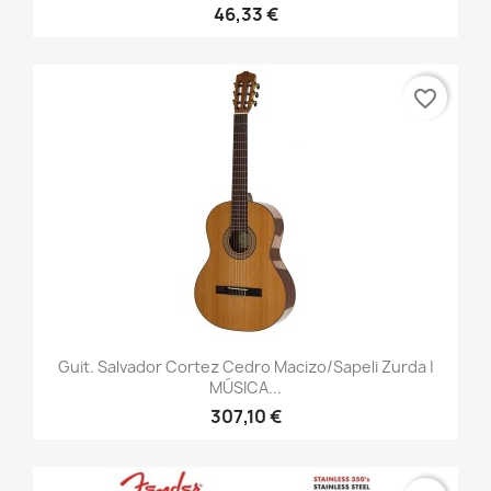
46,33 €
favorite_border
Guit. Salvador Cortez Cedro Macizo/sapeli Zurda |
MÚSICA...
307,10 €