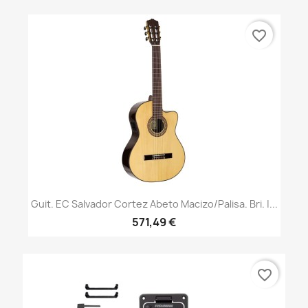
favorite_border
Guit. EC Salvador Cortez Abeto Macizo/palisa. Bri. |...
571,49 €
favorite_border