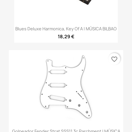
Blues Deluxe Harmonica, Key Of A | MÚSICA BILBAO
18,29 €
favorite_border
Golpeador Fender Strat SSS11 3c Parchment | MÚSICA