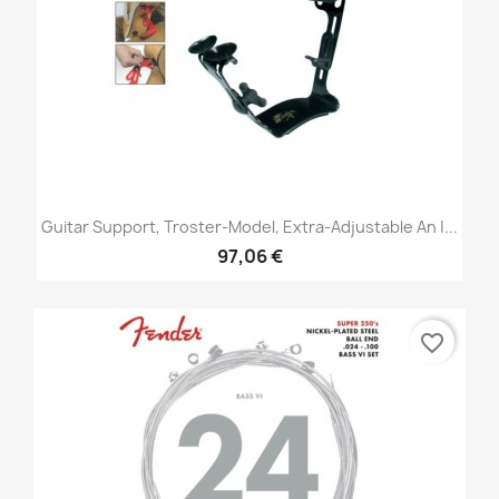
Guitar Support, Troster-Model, Extra-Adjustable An |...
97,06 €
favorite_border