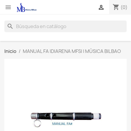
shopping_cart


(0)
search
Inicio
MANUAL FA IDIARENA MFSI | MÚSICA BILBAO