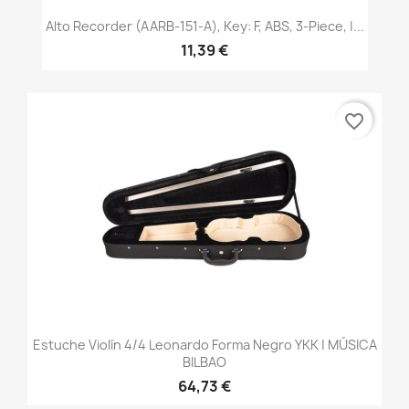
Alto Recorder (AARB-151-A), Key: F, ABS, 3-Piece, |...
11,39 €
favorite_border
Estuche Violín 4/4 Leonardo Forma Negro YKK | MÚSICA
BILBAO
64,73 €