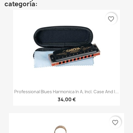
categoría:
favorite_border
Professional Blues Harmonica In A, Incl. Case And |...
34,00 €
favorite_border