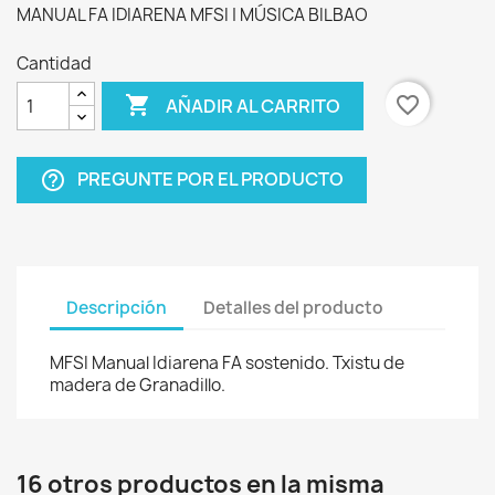
MANUAL FA IDIARENA MFSI | MÚSICA BILBAO
Cantidad

favorite_border
AÑADIR AL CARRITO
PREGUNTE POR EL PRODUCTO
help_outline
Descripción
Detalles del producto
MFSI Manual Idiarena FA sostenido. Txistu de
madera de Granadillo.
16 otros productos en la misma