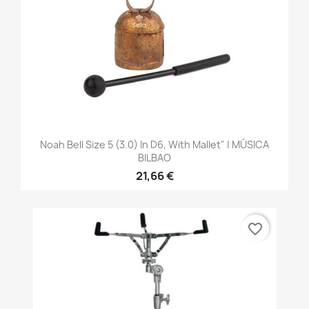
Noah Bell Size 5 (3.0) In D6, With Mallet" | MÚSICA
BILBAO
21,66 €
favorite_border