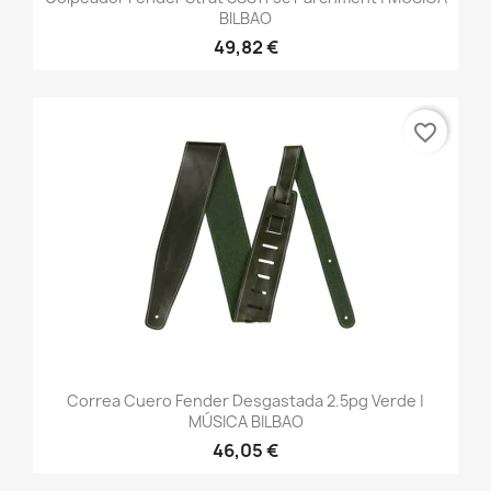
BILBAO
49,82 €
favorite_border
Correa Cuero Fender Desgastada 2.5pg Verde |
MÚSICA BILBAO
46,05 €