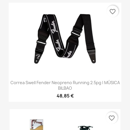
favorite_border
Correa Swell Fender Neopreno Running 2.5pg | MÚSICA
BILBAO
48,85 €
favorite_border