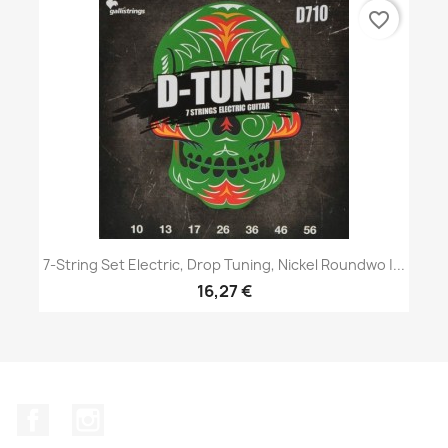
favorite_border
7-String Set Electric, Drop Tuning, Nickel Roundwo |...
16,27 €
Facebook
Instagram