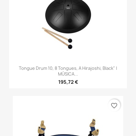
Tongue Drum 10, 8 Tongues, A Hirajoshi, Black" |
MÚSICA...
195,72 €
favorite_border