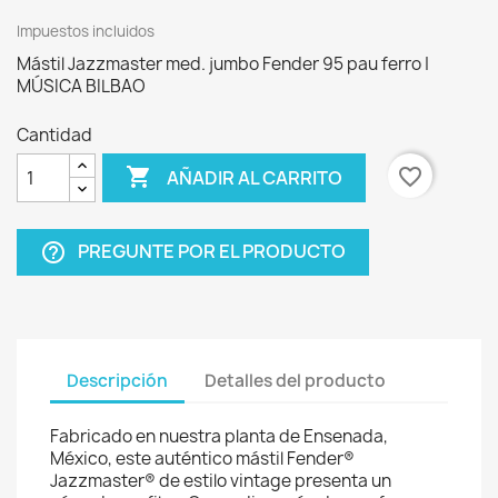
Impuestos incluidos
Mástil Jazzmaster med. jumbo Fender 95 pau ferro |
MÚSICA BILBAO
Cantidad

favorite_border
AÑADIR AL CARRITO
PREGUNTE POR EL PRODUCTO
help_outline
Descripción
Detalles del producto
Fabricado en nuestra planta de Ensenada,
México, este auténtico mástil Fender®
Jazzmaster® de estilo vintage presenta un