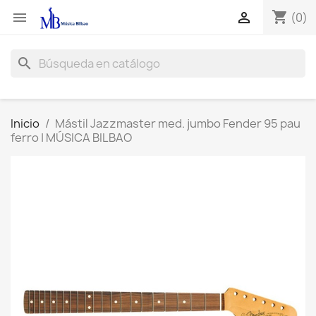
shopping_cart


(0)
search
Inicio
Mástil Jazzmaster med. jumbo Fender 95 pau
ferro | MÚSICA BILBAO