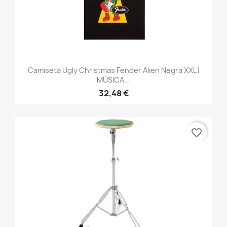
Camiseta Ugly Christmas Fender Alien Negra XXL |
MÚSICA...
32,48 €
favorite_border