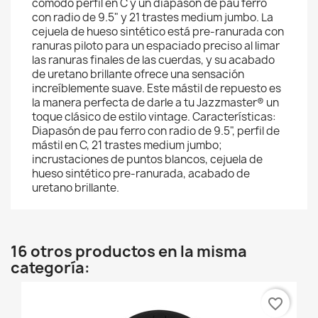
cómodo perfil en C y un diapasón de pau ferro
con radio de 9.5" y 21 trastes medium jumbo. La
cejuela de hueso sintético está pre-ranurada con
ranuras piloto para un espaciado preciso al limar
las ranuras finales de las cuerdas, y su acabado
de uretano brillante ofrece una sensación
increíblemente suave. Este mástil de repuesto es
la manera perfecta de darle a tu Jazzmaster® un
toque clásico de estilo vintage. Características:
Diapasón de pau ferro con radio de 9.5", perfil de
mástil en C, 21 trastes medium jumbo;
incrustaciones de puntos blancos, cejuela de
hueso sintético pre-ranurada, acabado de
uretano brillante.
16 otros productos en la misma
categoría:
favorite_border