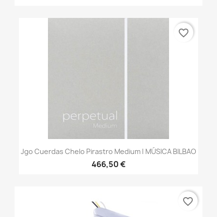
favorite_border
Jgo Cuerdas Chelo Pirastro Medium | MÚSICA BILBAO
466,50 €
favorite_border