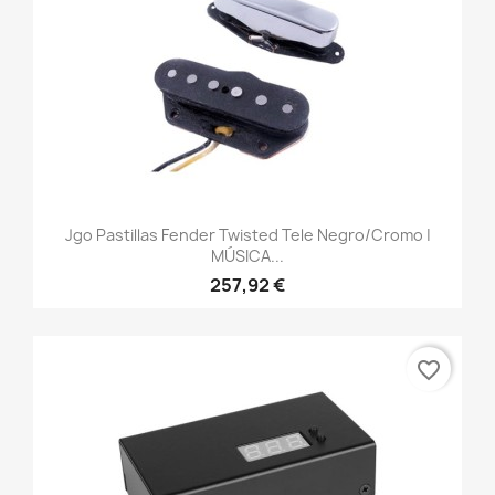
Jgo Pastillas Fender Twisted Tele Negro/cromo |
MÚSICA...
257,92 €
favorite_border