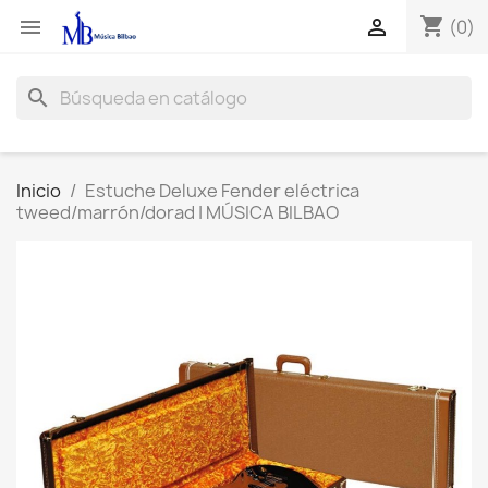
shopping_cart


(0)
search
Inicio
Estuche Deluxe Fender eléctrica
tweed/marrón/dorad | MÚSICA BILBAO