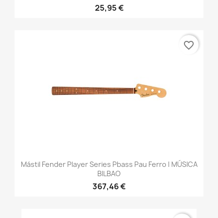
25,95 €
favorite_border
Mástil Fender Player Series Pbass Pau Ferro | MÚSICA
BILBAO
367,46 €