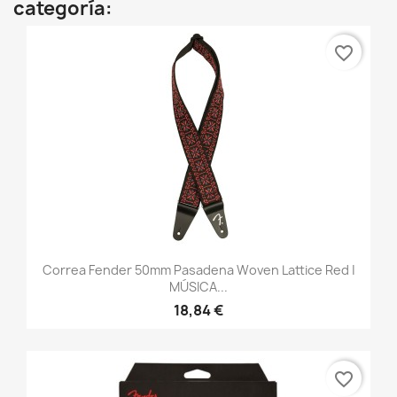
categoría:
favorite_border
Correa Fender 50mm Pasadena Woven Lattice Red |
MÚSICA...
18,84 €
favorite_border