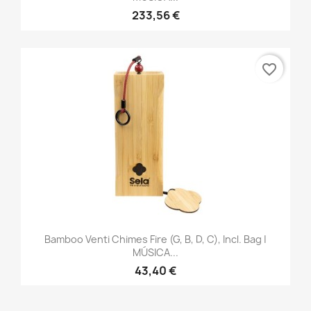
233,56 €
favorite_border
Bamboo Venti Chimes Fire (G, B, D, C), Incl. Bag |
MÚSICA...
43,40 €