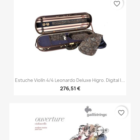
favorite_border
Estuche Violín 4/4 Leonardo Deluxe Higro. Digital |...
276,51 €
favorite_border