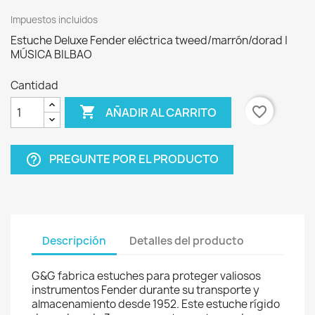
Impuestos incluidos
Estuche Deluxe Fender eléctrica tweed/marrón/dorad |
MÚSICA BILBAO
Cantidad

favorite_border
AÑADIR AL CARRITO
PREGUNTE POR EL PRODUCTO
help_outline
Descripción
Detalles del producto
G&G fabrica estuches para proteger valiosos
instrumentos Fender durante su transporte y
almacenamiento desde 1952. Este estuche rígido