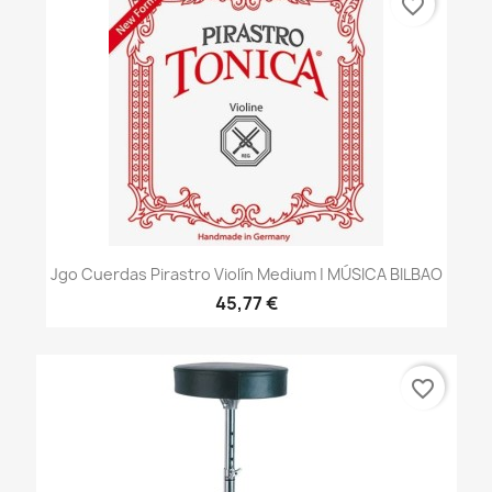
favorite_border
Jgo Cuerdas Pirastro Violín Medium | MÚSICA BILBAO
45,77 €
favorite_border