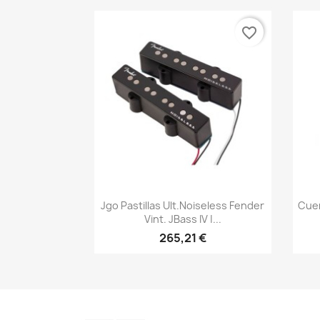
favorite_border
Vista rápida

Jgo Pastillas Ult.Noiseless Fender
Cuer
Vint. JBass IV |...
265,21 €