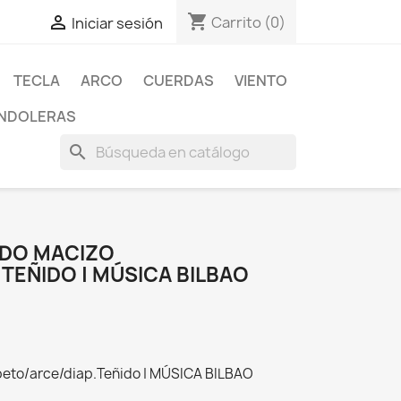
shopping_cart

Carrito
(0)
Iniciar sesión
TECLA
ARCO
CUERDAS
VIENTO
NDOLERAS
search
RDO MACIZO
TEÑIDO | MÚSICA BILBAO
abeto/arce/diap.Teñido | MÚSICA BILBAO