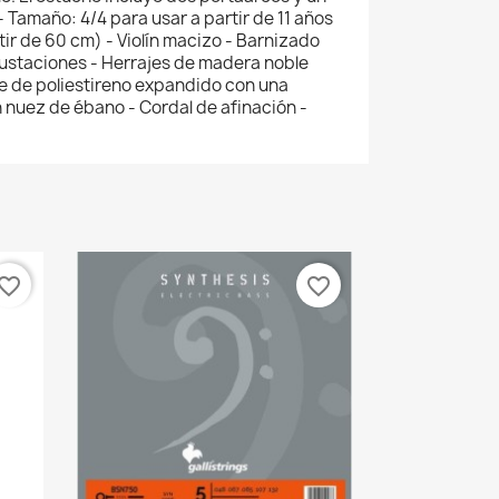
 - Tamaño: 4/4 para usar a partir de 11 años
tir de 60 cm) - Violín macizo - Barnizado
crustaciones - Herrajes de madera noble
e de poliestireno expandido con una
n nuez de ébano - Cordal de afinación -
vorite_border
favorite_border