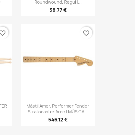
O
Roundwound, Regul |...
38,77 €
vorite_border
favorite_border
Vista rápida

TER
Mástil Amer. Performer Fender
Stratocaster Arce | MÚSICA...
546,12 €