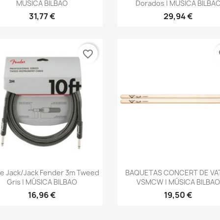
MÚSICA BILBAO
Dorados | MÚSICA BILBA
31,77 €
29,94 €
favorite_border
fa
Vista rápida
Vista rápida


e Jack/jack Fender 3m Tweed
BAQUETAS CONCERT DE VA
Gris | MÚSICA BILBAO
VSMCW | MÚSICA BILBAO
16,96 €
19,50 €