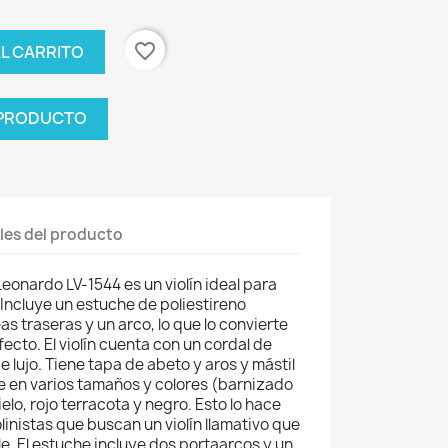
favorite_border
AL CARRITO
 PRODUCTO
les del producto
Leonardo LV-1544 es un violín ideal para
. Incluye un estuche de poliestireno
s traseras y un arco, lo que lo convierte
rfecto. El violín cuenta con un cordal de
e lujo. Tiene tapa de abeto y aros y mástil
le en varios tamaños y colores (barnizado
cielo, rojo terracota y negro. Esto lo hace
olinistas que buscan un violín llamativo que
e. El estuche incluye dos portaarcos y un