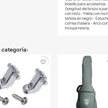
bolsillo para accesorios.
(longitud del brazo a par
con nitro - Filete con in
teñida en negro - Estuch
correa trasera - Arco co
Incluye resina.
 categoría:
favorite_border
fa