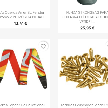
Vista rápida
Vista rápida


uía Cuerda Amer.St. Fender
FUNDA STRONGBAG PAR
romo 2ud | MÚSICA BILBAO
GUITARRA ELÉCTRICA DE 1
VERDE |...
13,41 €
25,95 €
favorite_border
fa
Vista rápida
Vista rápida


rrea Fender De Polietileno |
Tornillos Golpeador Fender 