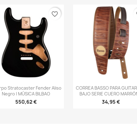
favorite_border
fa
Vista rápida
Vista rápida


po Stratocaster Fender Aliso
CORREA BASSO PARA GUITAR
Negro | MÚSICA BILBAO
BAJO SERIE CUERO MARRÓN
550,62 €
34,95 €