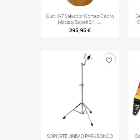
Vista rápida

Guit. 8/7 Salvador Cortez Cedro
G
Macizo/sapeli Bri. |...
C
295,95 €
favorite_border
Vista rápida

SOPORTE JINBAO PARA BONGO
Co