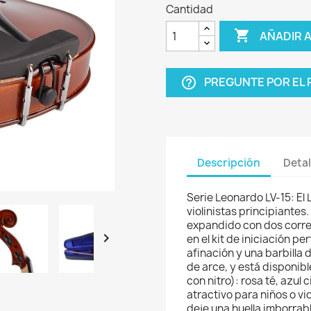
Cantidad

AÑADIR 
PREGUNTE POR EL
help_outline
Descripción
Detal
Serie Leonardo LV-15: El 
violinistas principiantes
expandido con dos correa

en el kit de iniciación pe
afinación y una barbilla d
de arce, y está disponib
con nitro): rosa té, azul 
atractivo para niños o vi
deje una huella imborrabl