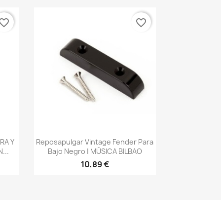
vorite_border
favorite_border
Vista rápida

RA Y
Reposapulgar Vintage Fender Para
...
Bajo Negro | MÚSICA BILBAO
10,89 €