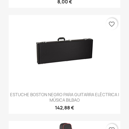
8,00 €
favorite_border
ESTUCHE BOSTON NEGRO PARA GUITARRA ELÉCTRICA |
MÚSICA BILBAO
142,88 €