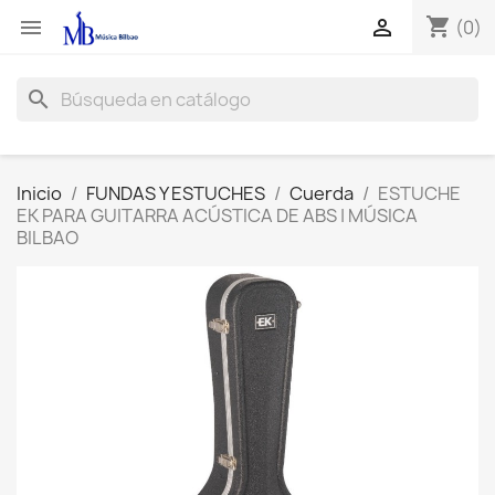
shopping_cart


(0)
search
Inicio
FUNDAS Y ESTUCHES
Cuerda
ESTUCHE
EK PARA GUITARRA ACÚSTICA DE ABS | MÚSICA
BILBAO