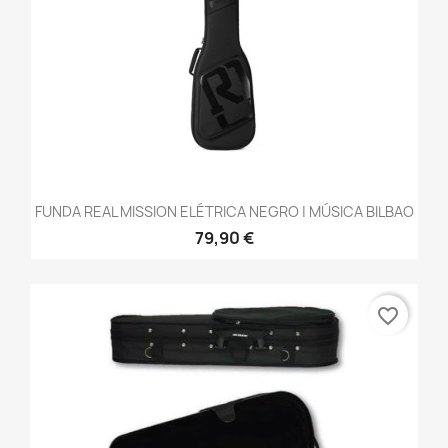
FUNDA REAL MISSION ELÉTRICA NEGRO | MÚSICA BILBAO
79,90 €
favorite_border