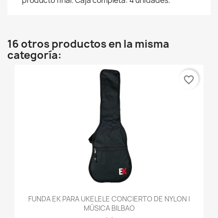
producto final. Caja completa: 4 unidades.
16 otros productos en la misma
categoría:
favorite_border
FUNDA EK PARA UKELELE CONCIERTO DE NYLON |
MÚSICA BILBAO