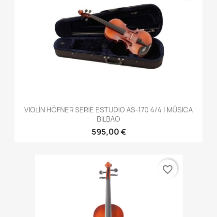
VIOLÍN HÖFNER SERIE ESTUDIO AS-170 4/4 | MÚSICA
BILBAO
595,00 €
favorite_border