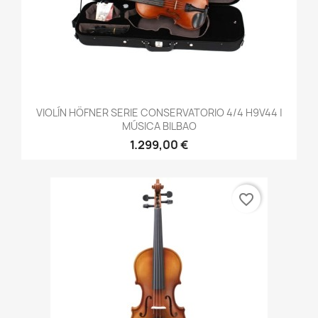
VIOLÍN HÖFNER SERIE CONSERVATORIO 4/4 H9V44 |
MÚSICA BILBAO
1.299,00 €
favorite_border