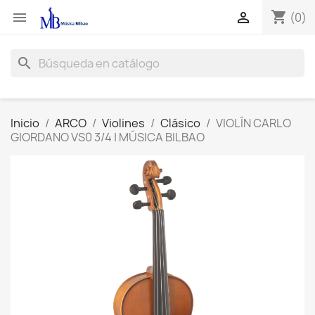
shopping_cart


(0)
search
Inicio
ARCO
Violines
Clásico
VIOLÍN CARLO
GIORDANO VS0 3/4 | MÚSICA BILBAO