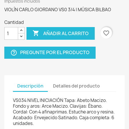
Impuestos incluidos
VIOLÍN CARLO GIORDANO VS0 3/4 | MÚSICA BILBAO
Cantidad

favorite_border
AÑADIR AL CARRITO
PREGUNTE POR EL PRODUCTO
help_outline
Descripción
Detalles del producto
VS034 NIVEL INICIACIÓN Tapa: Abeto Macizo.
Fondo y aros: Arce Macizo. Clavijas: Ébano.
Cordal: Con 4 afinaprimas. Estuche arco y resina.
Acabado: Envejecido Satinado. Caja completa: 6
unidades.