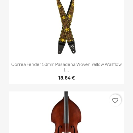
Correa Fender 50mm Pasadena Woven Yellow Wallflow
|...
18,84 €
favorite_border