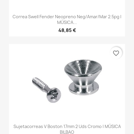
Correa Swell Fender Neopreno Neg/amar/mar 2.5pg |
MÚSICA...
48,85 €
favorite_border
Sujetacorreas V Boston 17mm 2 Uds Cromo | MÚSICA
BILBAO