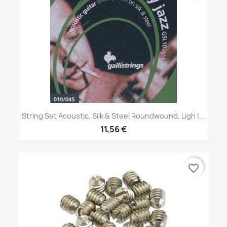
String Set Acoustic, Silk & Steel Roundwound, Ligh |...
11,56 €
favorite_border