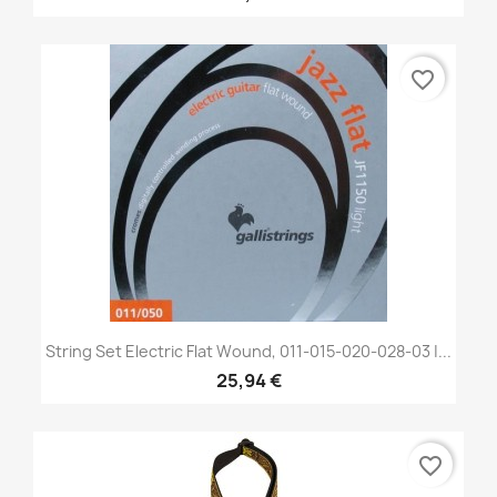
favorite_border
String Set Electric Flat Wound, 011-015-020-028-03 |...
25,94 €
favorite_border