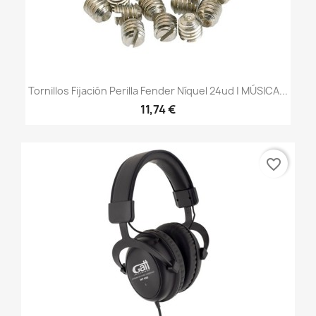
Tornillos Fijación Perilla Fender Níquel 24ud | MÚSICA...
11,74 €
favorite_border