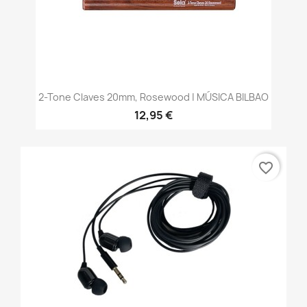
2-Tone Claves 20mm, Rosewood | MÚSICA BILBAO
12,95 €
favorite_border