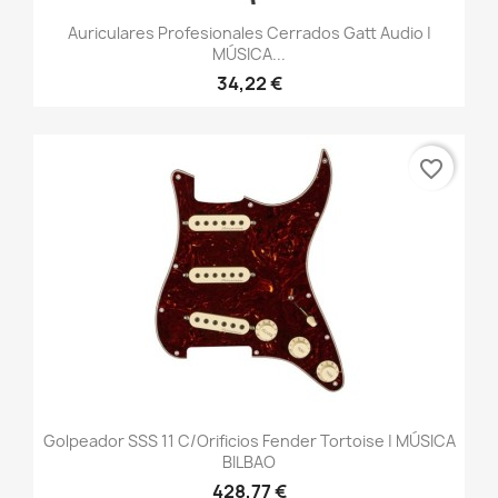
Auriculares Profesionales Cerrados Gatt Audio |
MÚSICA...
34,22 €
favorite_border
Golpeador SSS 11 C/orificios Fender Tortoise | MÚSICA
BILBAO
428,77 €