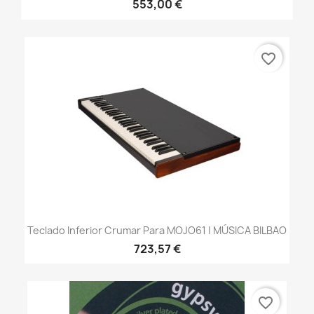
553,00 €
favorite_border
Teclado Inferior Crumar Para MOJO61 | MÚSICA BILBAO
723,57 €
favorite_border