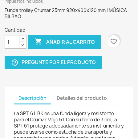
Impuestos incluidos
Funda trolley Crumar 25mm 920x400x120 mm | MÚSICA
BILBAO
Cantidad

favorite_border
AÑADIR AL CARRITO
PREGUNTE POR EL PRODUCTO
help_outline
Descripción
Detalles del producto
La SPT-61-BK es una funda ligera y resistente
para el Crumar Mojo 61. Con su forro de 3 cm, la
SPT-61 protege adecuadamente su instrumento y
puede usarse como estuche de transporte y