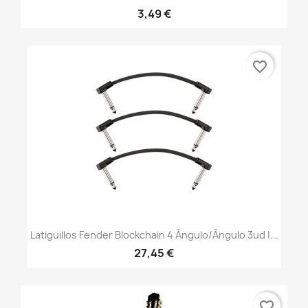
3,49 €
favorite_border
Latiguillos Fender Blockchain 4 Ángulo/ángulo 3ud |...
27,45 €
favorite_border