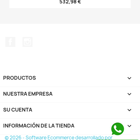
532,98 €
Facebook
Instagram
PRODUCTOS

NUESTRA EMPRESA

SU CUENTA

INFORMACIÓN DE LA TIENDA
keyboard_arrow_down
© 2026 - Software Ecommerce desarrollado por