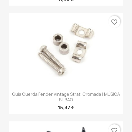
favorite_border
Guía Cuerda Fender Vintage Strat. Cromada | MÚSICA
BILBAO
15,37 €
favorite_border