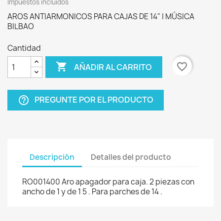
Impuestos incluidos
AROS ANTIARMONICOS PARA CAJAS DE 14" | MÚSICA
BILBAO
Cantidad

favorite_border
AÑADIR AL CARRITO
PREGUNTE POR EL PRODUCTO
help_outline
Descripción
Detalles del producto
RO001400 Aro apagador para caja. 2 piezas con
ancho de 1 y de 1 5 . Para parches de 14 .