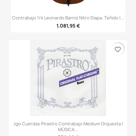
Contrabajo 1/4 Leonardo Barniz Nitro Diapa. Teñido |...
1.081,95 €
favorite_border
Jgo Cuerdas Pirastro Contrabajo Medium Orquesta |
MÚSICA...