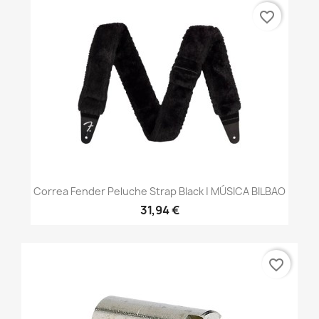
favorite_border
Correa Fender Peluche Strap Black | MÚSICA BILBAO
31,94 €
favorite_border