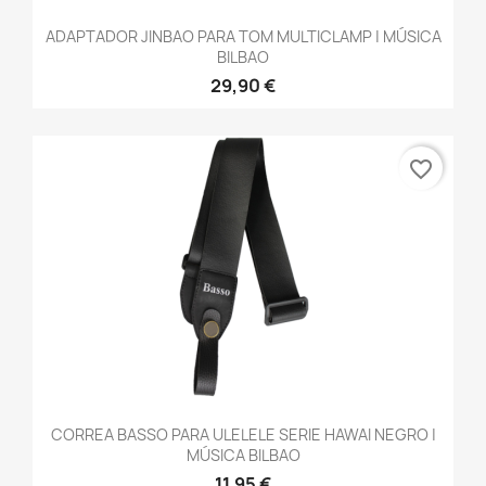
ADAPTADOR JINBAO PARA TOM MULTICLAMP | MÚSICA
BILBAO
29,90 €
favorite_border
CORREA BASSO PARA ULELELE SERIE HAWAI NEGRO |
MÚSICA BILBAO
11,95 €