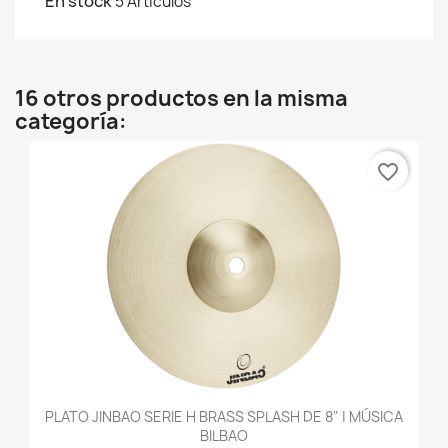
En stock
5 Artículos
16 otros productos en la misma
categoría:
favorite_border
PLATO JINBAO SERIE H BRASS SPLASH DE 8" | MÚSICA
BILBAO