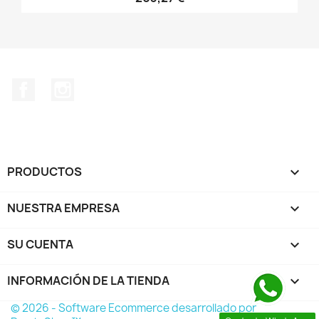
Facebook
Instagram
PRODUCTOS

NUESTRA EMPRESA

SU CUENTA

INFORMACIÓN DE LA TIENDA
keyboard_arrow_down
© 2026 - Software Ecommerce desarrollado por