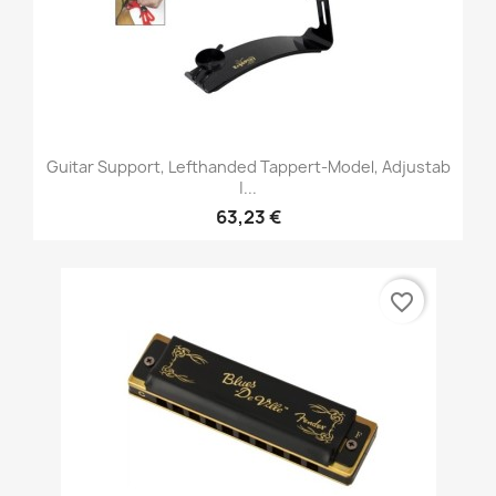
Guitar Support, Lefthanded Tappert-Model, Adjustab
|...
63,23 €
favorite_border