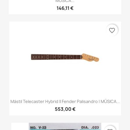
MÚSICA...
146,11 €
favorite_border
Mástil Telecaster Hybrid II Fender Palisandro | MÚSICA...
553,00 €