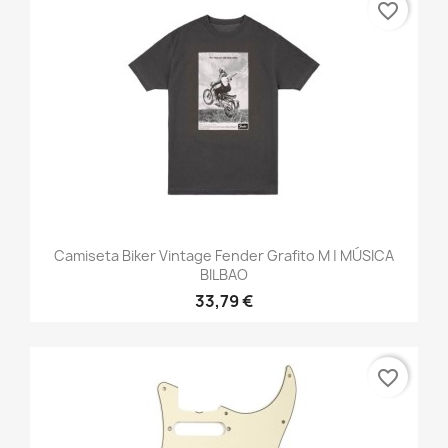
favorite_border
Camiseta Biker Vintage Fender Grafito M | MÚSICA
BILBAO
33,79 €
favorite_border