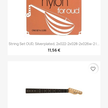
String Set OUD, Silverplated, 2x022-2x028-2x026w-2 |...
11,56 €
favorite_border