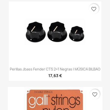
favorite_border
Perillas Jbass Fender CTS 2+1 Negras | MÚSICA BILBAO
17,63 €
favorite_border