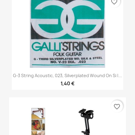
favorite_border
G-3 String Acoustic, 023, Silverplated Wound On Si |...
1,40 €
favorite_border