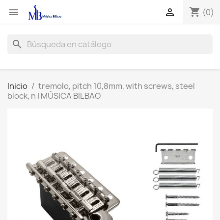
shopping_cart


(0)
search
Inicio
tremolo, pitch 10,8mm, with screws, steel
block, n | MÚSICA BILBAO