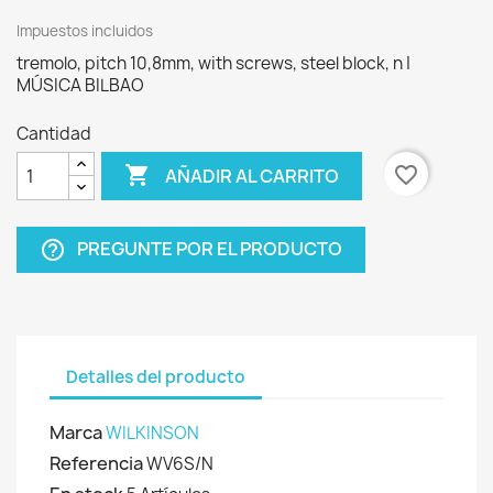
Impuestos incluidos
tremolo, pitch 10,8mm, with screws, steel block, n |
MÚSICA BILBAO
Cantidad

favorite_border
AÑADIR AL CARRITO
PREGUNTE POR EL PRODUCTO
help_outline
Detalles del producto
Marca
WILKINSON
Referencia
WV6S/N