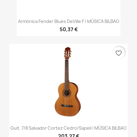
Armónica Fender Blues DeVille F | MÚSICA BILBAO
50,37 €
favorite_border
Guit. 7/8 Salvador Cortez Cedro/sapeli | MÚSICA BILBAO
203,27 €