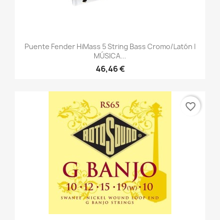
Puente Fender HiMass 5 String Bass Cromo/latón |
MÚSICA...
46,46 €
favorite_border