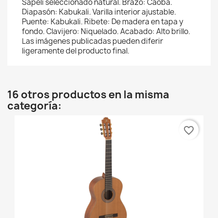
Sapeli seleccionado natural. Brazo: Caoba.
Diapasón: Kabukali. Varilla interior ajustable.
Puente: Kabukali. Ribete: De madera en tapa y
fondo. Clavijero: Niquelado. Acabado: Alto brillo.
Las imágenes publicadas pueden diferir
ligeramente del producto final.
16 otros productos en la misma
categoría:
favorite_border