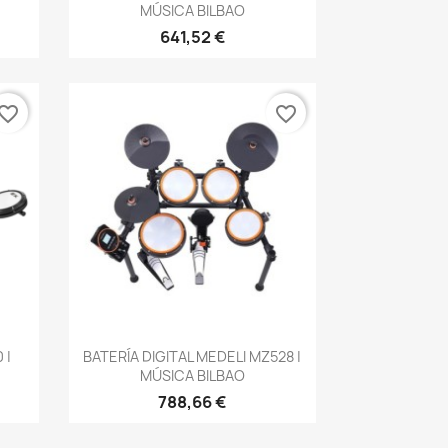
MÚSICA BILBAO
641,52 €
vorite_border
favorite_border
Vista rápida

 |
BATERÍA DIGITAL MEDELI MZ528 |
MÚSICA BILBAO
788,66 €