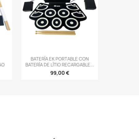
Vista rápida

BATERÍA EK PORTABLE CON
AO
BATERÍA DE LÍTIO RECARGABLE...
99,00 €