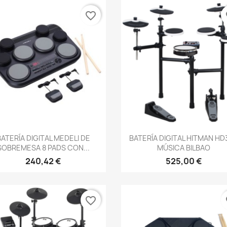
favorite_border
fa
Vista rápida
Vista rápida


BATERÍA DIGITAL MEDELI DE
BATERÍA DIGITAL HITMAN HD
SOBREMESA 8 PADS CON...
MÚSICA BILBAO
240,42 €
525,00 €
favorite_border
fa