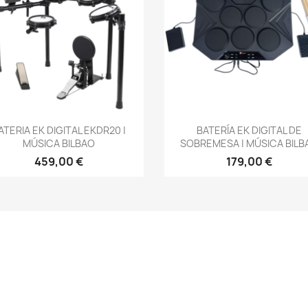
Vista rápida
Vista rápida


ATERIA EK DIGITAL EKDR20 |
BATERÍA EK DIGITAL DE
MÚSICA BILBAO
SOBREMESA | MÚSICA BILB
459,00 €
179,00 €