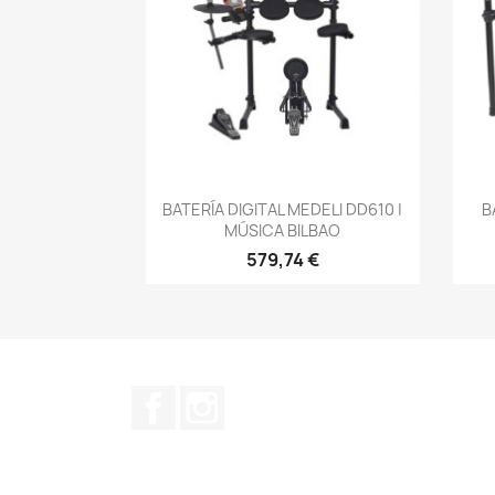
Vista rápida

BATERÍA DIGITAL MEDELI DD610 |
B
MÚSICA BILBAO
579,74 €
Facebook
Instagram