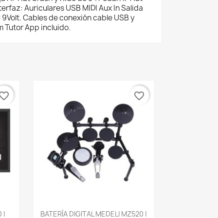
erfaz: Auriculares USB MIDI Aux In Salida
 9Volt. Cables de conexión cable USB y
m Tutor App incluido.
vorite_border
favorite_border
Vista rápida

 |
BATERÍA DIGITAL MEDELI MZ520 |