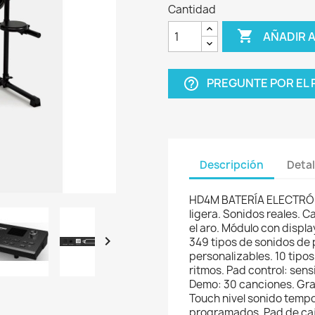
Cantidad

AÑADIR 
PREGUNTE POR EL
help_outline
Descripción
Detal
HD4M BATERÍA ELECTRÓN
ligera. Sonidos reales. C
el aro. Módulo con displa

349 tipos de sonidos de 
personalizables. 10 tipos
ritmos. Pad control: sens
Demo: 30 canciones. Gra
Touch nivel sonido temp
programados. Pad de caja