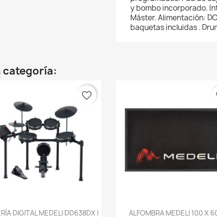
y bombo incorporado. Int
Máster. Alimentación: DC
baquetas incluidas . Dru
 categoría:
favorite_border
fa
Vista rápida
Vista rápida


RÍA DIGITAL MEDELI DD638DX |
ALFOMBRA MEDELI 100 X 60