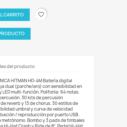
favorite_border
AL CARRITO
 PRODUCTO
les del producto
ICA HITMAN HD-4M Batería digital
aja dual (parche/aro) con sensibilidad en
y LED multi-función. Polifonía: 64 notas.
percusión. 30 kits de percusión
 de reverb y 13 de chorus. 30 estilos de
ibilidad umbral y curva de velocidad
bación / reproducción por puerto USB.
o metrónomo. Bombo y 3 pads de timbales
 Hi-Hat Crash y Ride de 8″. Pedal Hi-Hat