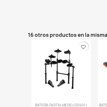
16 otros productos en la misma
favorite_border
Vista rápida

BATERÍA DIGITAL MEDELI DD401 |
BATE