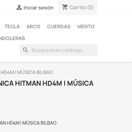
shopping_cart

Carrito
(0)
Iniciar sesión
TECLA
ARCO
CUERDAS
VIENTO
NDOLERAS
search
HD4M | MÚSICA BILBAO
NICA HITMAN HD4M | MÚSICA
AN HD4M | MÚSICA BILBAO