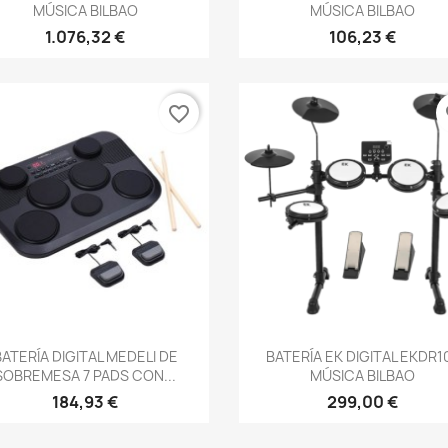
MÚSICA BILBAO
MÚSICA BILBAO
1.076,32 €
106,23 €
favorite_border
fa
Vista rápida
Vista rápida


BATERÍA DIGITAL MEDELI DE
BATERÍA EK DIGITAL EKDR10
SOBREMESA 7 PADS CON...
MÚSICA BILBAO
184,93 €
299,00 €