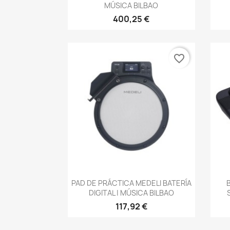
MÚSICA BILBAO
400,25 €
favorite_border
Vista rápida

PAD DE PRÁCTICA MEDELI BATERÍA
DIGITAL | MÚSICA BILBAO
117,92 €