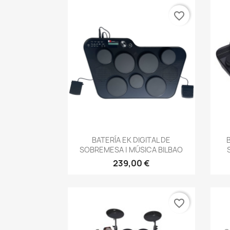
favorite_border
Vista rápida

BATERÍA EK DIGITAL DE
SOBREMESA | MÚSICA BILBAO
239,00 €
favorite_border