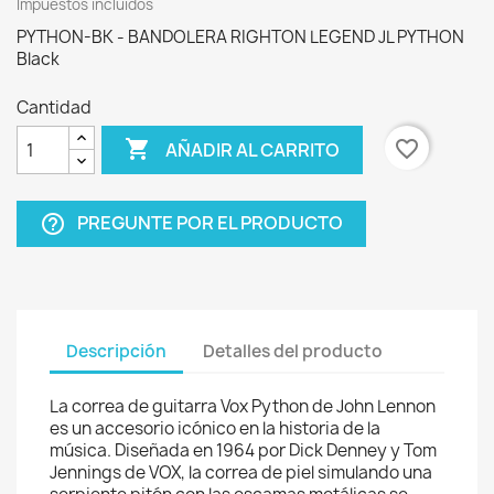
Impuestos incluidos
PYTHON-BK - BANDOLERA RIGHTON LEGEND JL PYTHON
Black
Cantidad

favorite_border
AÑADIR AL CARRITO
PREGUNTE POR EL PRODUCTO
help_outline
Descripción
Detalles del producto
La correa de guitarra Vox Python de John Lennon
es un accesorio icónico en la historia de la
música. Diseñada en 1964 por Dick Denney y Tom
Jennings de VOX, la correa de piel simulando una