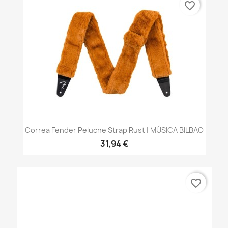
favorite_border
Correa Fender Peluche Strap Rust | MÚSICA BILBAO
31,94 €
favorite_border