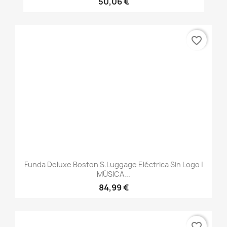
50,06 €
favorite_border
Funda Deluxe Boston S.Luggage Eléctrica Sin Logo |
MÚSICA...
84,99 €
favorite_border