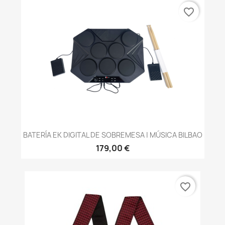
favorite_border
BATERÍA EK DIGITAL DE SOBREMESA | MÚSICA BILBAO
179,00 €
favorite_border