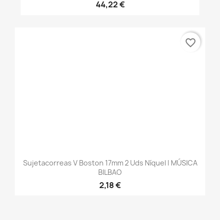
44,22 €
favorite_border
Sujetacorreas V Boston 17mm 2 Uds Níquel | MÚSICA
BILBAO
2,18 €