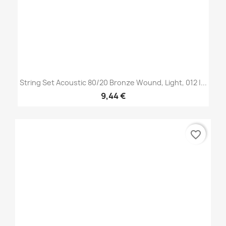
String Set Acoustic 80/20 Bronze Wound, Light, 012 |...
9,44 €
favorite_border