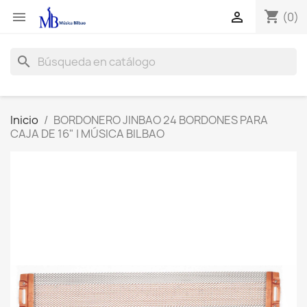
shopping_cart


(0)
search
Inicio
BORDONERO JINBAO 24 BORDONES PARA
CAJA DE 16" | MÚSICA BILBAO