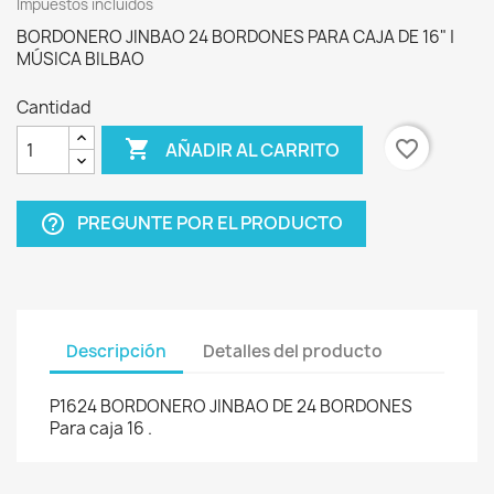
Impuestos incluidos
BORDONERO JINBAO 24 BORDONES PARA CAJA DE 16" |
MÚSICA BILBAO
Cantidad

favorite_border
AÑADIR AL CARRITO
PREGUNTE POR EL PRODUCTO
help_outline
Descripción
Detalles del producto
P1624 BORDONERO JINBAO DE 24 BORDONES
Para caja 16 .