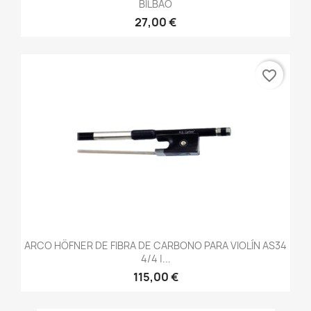
BILBAO
27,00 €
favorite_border
ARCO HÖFNER DE FIBRA DE CARBONO PARA VIOLÍN AS34
4/4 |...
115,00 €