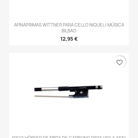
AFINAPRIMAS WITTNER PARA CELLO NIQUEL | MÚSICA
BILBAO
12,95 €
favorite_border
ARCO HÖFNER DE FIBRA DE CARBONO PARA VIOLA AS34