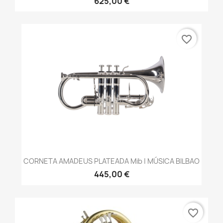
625,00 €
favorite_border
CORNETA AMADEUS PLATEADA Mib | MÚSICA BILBAO
445,00 €
favorite_border