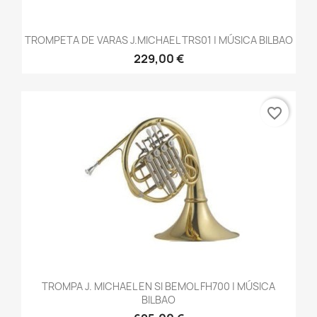
TROMPETA DE VARAS J.MICHAEL TRS01 | MÚSICA BILBAO
229,00 €
favorite_border
TROMPA J. MICHAEL EN SI BEMOL FH700 | MÚSICA
BILBAO