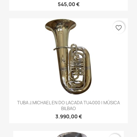
545,00 €
favorite_border
TUBA J.MICHAEL EN DO LACADA TU4000 | MÚSICA
BILBAO
3.990,00 €