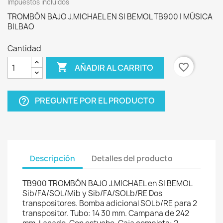
Impuestos incluidos
TROMBÓN BAJO J.MICHAEL EN SI BEMOL TB900 | MÚSICA
BILBAO
Cantidad

favorite_border
AÑADIR AL CARRITO
PREGUNTE POR EL PRODUCTO
help_outline
Descripción
Detalles del producto
TB900 TROMBÓN BAJO J.MICHAEL en SI BEMOL
Sib/FA/SOL/Mib y Sib/FA/SOLb/RE Dos
transpositores. Bomba adicional SOLb/RE para 2
transpositor. Tubo: 14 30 mm. Campana de 242