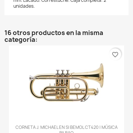
mm. Lacado. Con estuche. Caja completa: 2
unidades.
16 otros productos en la misma
categoría:
favorite_border
CORNETA J. MICHAEL EN SI BEMOL CT420 | MÚSICA
BILBAO