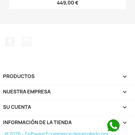
449,00 €
Facebook
Instagram
PRODUCTOS

NUESTRA EMPRESA

SU CUENTA

INFORMACIÓN DE LA TIENDA
keyboard_arrow_down
© 2026 - Software Ecommerce desarrollado por