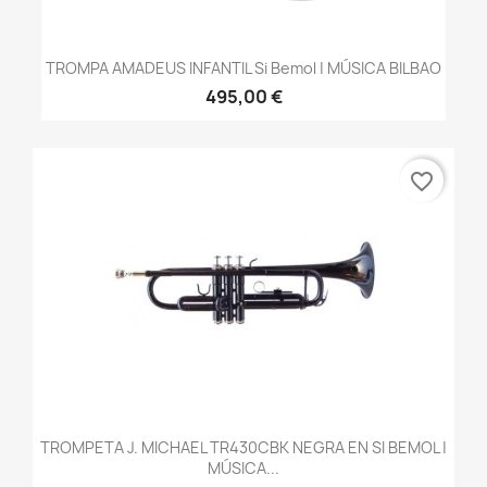
TROMPA AMADEUS INFANTIL Si Bemol | MÚSICA BILBAO
495,00 €
favorite_border
TROMPETA J. MICHAEL TR430CBK NEGRA EN SI BEMOL |
MÚSICA...