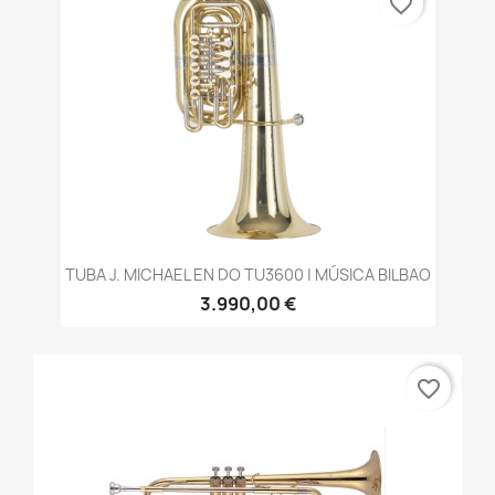
favorite_border
TUBA J. MICHAEL EN DO TU3600 | MÚSICA BILBAO
3.990,00 €
favorite_border