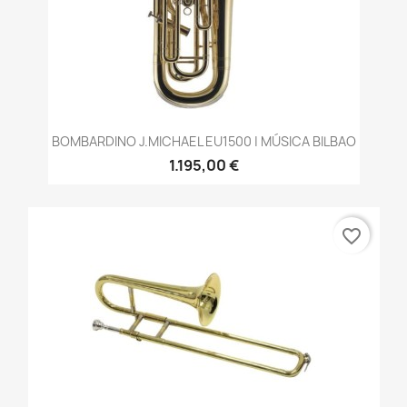
BOMBARDINO J.MICHAEL EU1500 | MÚSICA BILBAO
1.195,00 €
favorite_border