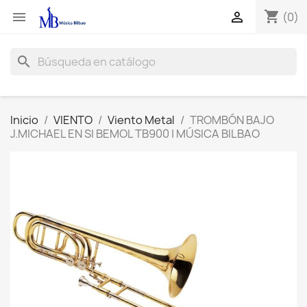
shopping_cart


(0)
search
Inicio
VIENTO
Viento Metal
TROMBÓN BAJO
J.MICHAEL EN SI BEMOL TB900 | MÚSICA BILBAO