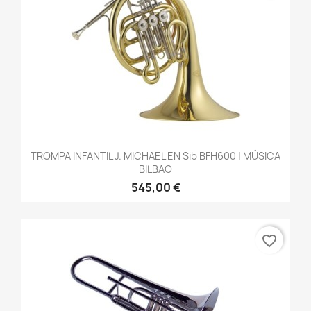
TROMPA INFANTIL J. MICHAEL EN Sib BFH600 | MÚSICA
BILBAO
545,00 €
favorite_border