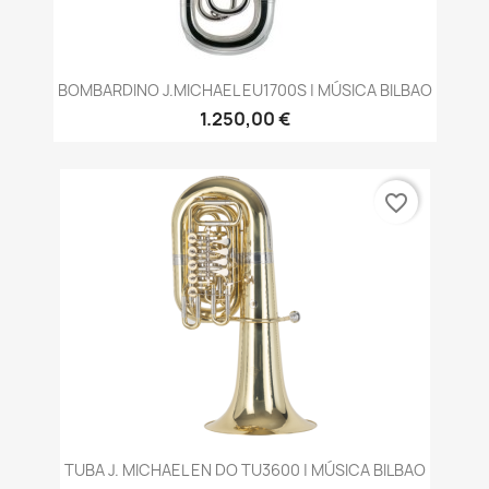
BOMBARDINO J.MICHAEL EU1700S | MÚSICA BILBAO
1.250,00 €
favorite_border
TUBA J. MICHAEL EN DO TU3600 | MÚSICA BILBAO