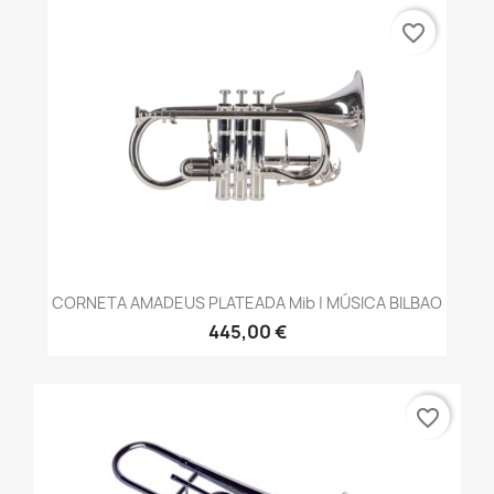
favorite_border
CORNETA AMADEUS PLATEADA Mib | MÚSICA BILBAO
445,00 €
favorite_border