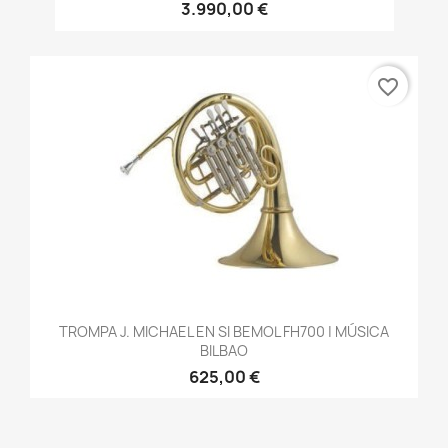
3.990,00 €
favorite_border
TROMPA J. MICHAEL EN SI BEMOL FH700 | MÚSICA
BILBAO
625,00 €