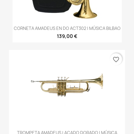
CORNETA AMADEUS EN DO ACT302 | MÚSICA BILBAO
139,00 €
favorite_border
TROMPETA AMADEUS LACADO DORADO | MÚSICA