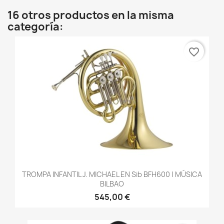
16 otros productos en la misma
categoría:
favorite_border
TROMPA INFANTIL J. MICHAEL EN Sib BFH600 | MÚSICA
BILBAO
545,00 €