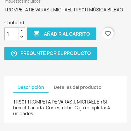
Impuestos incluidos
TROMPETA DE VARAS J.MICHAEL TRS01 | MÚSICA BILBAO
Cantidad

favorite_border
AÑADIR AL CARRITO
PREGUNTE POR EL PRODUCTO
help_outline
Descripción
Detalles del producto
TRS01 TROMPETA DE VARAS J. MICHAEL En SI
bemol. Lacada. Con estuche. Caja completa: 4
unidades.