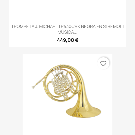
TROMPETA J. MICHAEL TR430CBK NEGRA EN SI BEMOL |
MÚSICA...
449,00 €
favorite_border