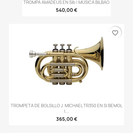
TROMPA AMADEUS EN SIb | MÚSICA BILBAO
540,00 €
favorite_border
TROMPETA DE BOLSILLO J. MICHAEL TR350 EN SI BEMOL
|...
365,00 €