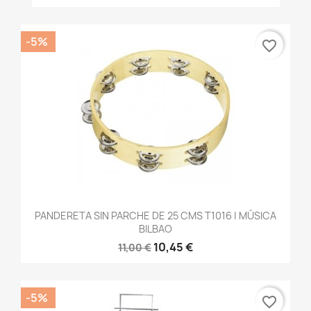
-5%
favorite_border
PANDERETA SIN PARCHE DE 25 CMS T1016 | MÚSICA
BILBAO
10,45 €
11,00 €
-5%
favorite_border