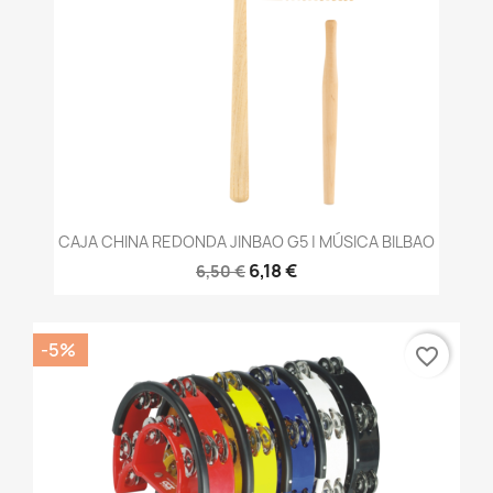
CAJA CHINA REDONDA JINBAO G5 | MÚSICA BILBAO
6,18 €
6,50 €
-5%
favorite_border