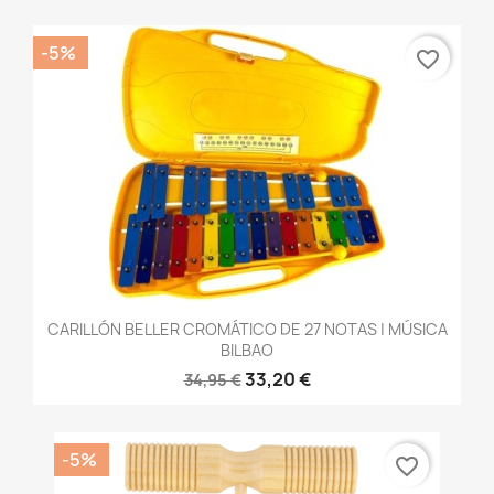
-5%
favorite_border
CARILLÓN BELLER CROMÁTICO DE 27 NOTAS | MÚSICA
BILBAO
33,20 €
34,95 €
-5%
favorite_border