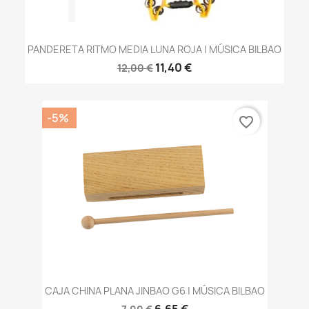
PANDERETA RITMO MEDIA LUNA ROJA | MÚSICA BILBAO
11,40 €
12,00 €
-5%
favorite_border
CAJA CHINA PLANA JINBAO G6 | MÚSICA BILBAO
6,65 €