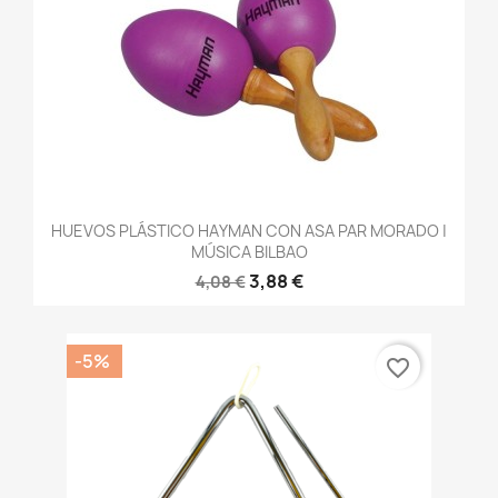
HUEVOS PLÁSTICO HAYMAN CON ASA PAR MORADO |
MÚSICA BILBAO
3,88 €
4,08 €
-5%
favorite_border