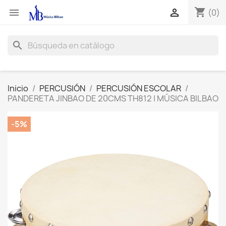
shopping_cart


(0)
search
Inicio
PERCUSIÓN
PERCUSIÓN ESCOLAR
PANDERETA JINBAO DE 20CMS TH812 | MÚSICA BILBAO
-5%