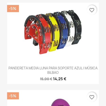
-5%
favorite_border
PANDERETA MEDIA LUNA PARA SOPORTE AZUL | MÚSICA
BILBAO
14,25 €
15,00 €
-5%
favorite_border