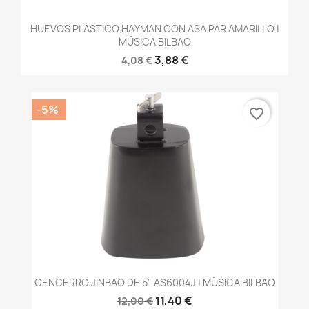
HUEVOS PLÁSTICO HAYMAN CON ASA PAR AMARILLO |
MÚSICA BILBAO
3,88 €
4,08 €
-5%
favorite_border
CENCERRO JINBAO DE 5" AS6004J | MÚSICA BILBAO
11,40 €
12,00 €