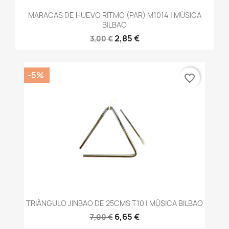
MARACAS DE HUEVO RITMO (PAR) M1014 | MÚSICA
BILBAO
2,85 €
3,00 €
-5%
favorite_border
TRIÁNGULO JINBAO DE 25CMS T10 | MÚSICA BILBAO
6,65 €
7,00 €