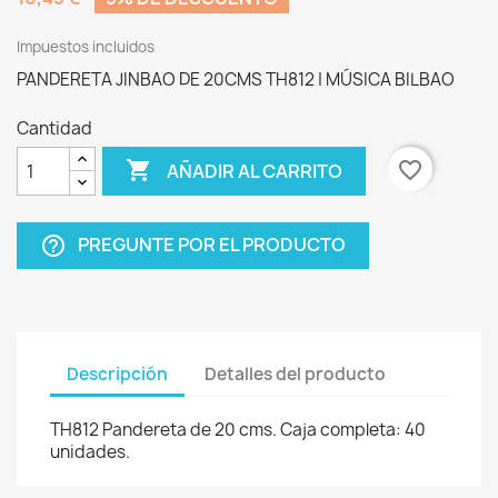
Impuestos incluidos
PANDERETA JINBAO DE 20CMS TH812 | MÚSICA BILBAO
Cantidad

favorite_border
AÑADIR AL CARRITO
PREGUNTE POR EL PRODUCTO
help_outline
Descripción
Detalles del producto
TH812 Pandereta de 20 cms. Caja completa: 40
unidades.