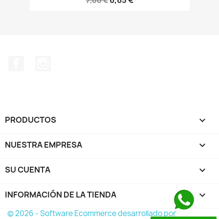
7,00 €
Facebook
Instagram
PRODUCTOS

NUESTRA EMPRESA

SU CUENTA

INFORMACIÓN DE LA TIENDA
keyboard_arrow_down
© 2026 - Software Ecommerce desarrollado por