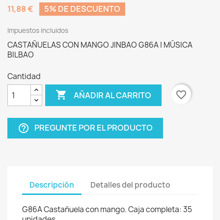
11,88 €
5% DE DESCUENTO
Impuestos incluidos
CASTAÑUELAS CON MANGO JINBAO G86A | MÚSICA
BILBAO
Cantidad

favorite_border
AÑADIR AL CARRITO
PREGUNTE POR EL PRODUCTO
help_outline
Descripción
Detalles del producto
G86A Castañuela con mango. Caja completa: 35
unidades.