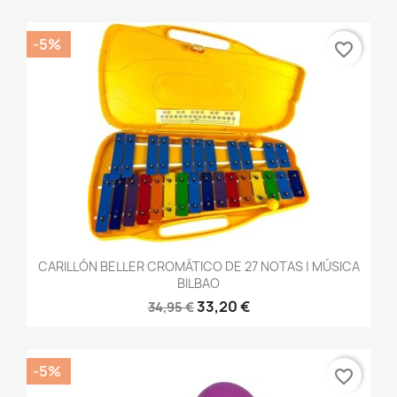
-5%
favorite_border
CARILLÓN BELLER CROMÁTICO DE 27 NOTAS | MÚSICA
BILBAO
33,20 €
34,95 €
-5%
favorite_border