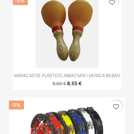
-5%
favorite_border
MARACAS DE PLÁSTICO JNBAO M16 | MÚSICA BILBAO
8,55 €
9,00 €
-5%
favorite_border