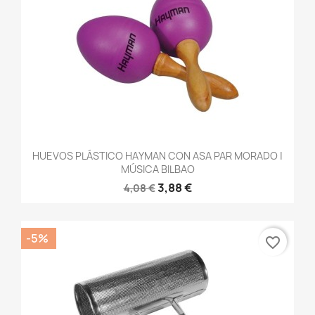
HUEVOS PLÁSTICO HAYMAN CON ASA PAR MORADO |
MÚSICA BILBAO
3,88 €
4,08 €
-5%
favorite_border