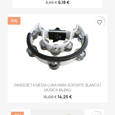
6,18 €
6,50 €
-5%
favorite_border
PANDERETA MEDIA LUNA PARA SOPORTE BLANCA |
MÚSICA BILBAO
14,25 €
15,00 €