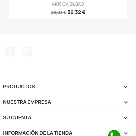
MÚSICA BILBAO
36,32 €
38,23 €
Facebook
Instagram
PRODUCTOS

NUESTRA EMPRESA

SU CUENTA

INFORMACIÓN DE LA TIENDA
keyboard_arrow_down