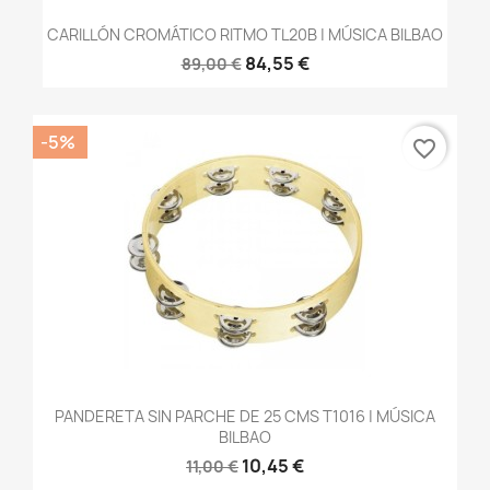
CARILLÓN CROMÁTICO RITMO TL20B | MÚSICA BILBAO
84,55 €
89,00 €
-5%
favorite_border
PANDERETA SIN PARCHE DE 25 CMS T1016 | MÚSICA
BILBAO
10,45 €
11,00 €