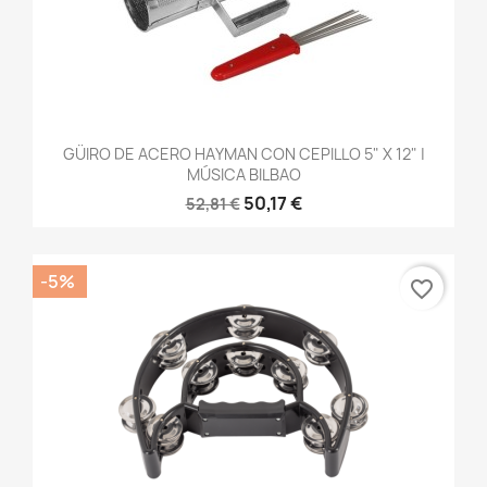
GÜIRO DE ACERO HAYMAN CON CEPILLO 5" X 12" |
MÚSICA BILBAO
50,17 €
52,81 €
-5%
favorite_border