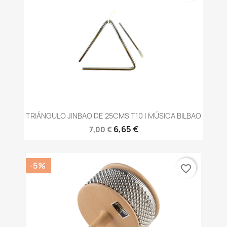
TRIÁNGULO JINBAO DE 25CMS T10 | MÚSICA BILBAO
6,65 €
7,00 €
-5%
favorite_border