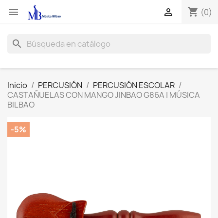
shopping_cart


(0)
search
Inicio
PERCUSIÓN
PERCUSIÓN ESCOLAR
CASTAÑUELAS CON MANGO JINBAO G86A | MÚSICA
BILBAO
-5%