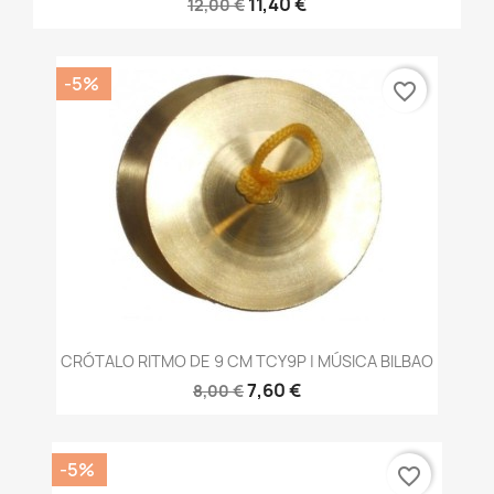
11,40 €
12,00 €
-5%
favorite_border
CRÓTALO RITMO DE 9 CM TCY9P | MÚSICA BILBAO
7,60 €
8,00 €
-5%
favorite_border