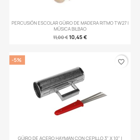
PERCUSIÓN ESCOLAR GÜIRO DE MADERA RITMO TW27 |
MÚSICA BILBAO
10,45 €
11,00 €
-5%
favorite_border
GÜIRO DE ACERO HAYMAN CON CEPILLO 3" X 10" |