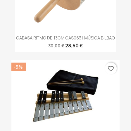
CABASA RITMO DE 13CM CAS063 | MÚSICA BILBAO
28,50 €
30,00 €
-5%
favorite_border