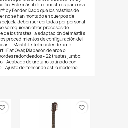
ión. Este mástil de repuesto es para una
r® by Fender. Dado que los mástiles de
der no se han montado en cuerpos de
ra cejuela deben ser cortadas por personal
que se requieran otros procesos de
e de los trastes, la adaptación del mástil a
otros procedimientos de configuración del
cas: - Mástil de Telecaster de arce
fil Flat Oval; Diapasón de arce o
 bordes redondeados - 22 trastes jumbo;
co - Acabado de uretano satinado con
te - Ajuste del tensor de estilo moderno
vorite_border
favorite_border