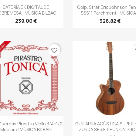
Vista rápida
Vista rápida


BATERÍA EK DIGITAL DE
Golp. Strat Eric Johnson Fe
OBREMESA | MÚSICA BILBAO
SSS11 Parchment | MÚSICA.
239,00 €
326,82 €
favorite_border
fa
Vista rápida
Vista rápida


uerdas Pirastro Violín 3/4+1/2
GUITARRA ACÚSTICA SUPER 
Medium | MÚSICA BILBAO
ZURDA SERIE REUNION PRO |