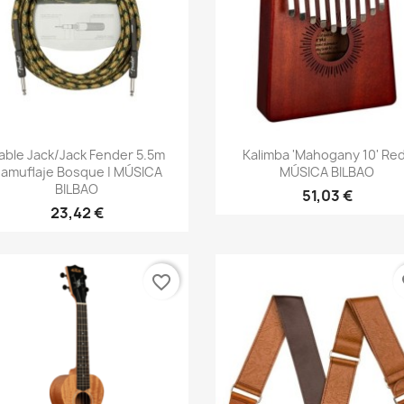
Vista rápida
Vista rápida


able Jack/jack Fender 5.5m
Kalimba 'Mahogany 10' Red
amuflaje Bosque | MÚSICA
MÚSICA BILBAO
BILBAO
51,03 €
23,42 €
favorite_border
fa