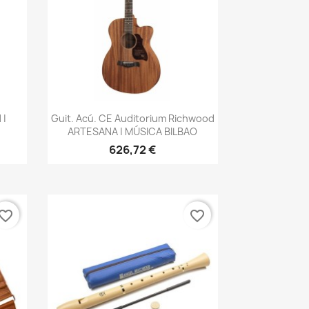
Vista rápida

 |
Guit. Acú. CE Auditorium Richwood
ARTESANA | MÚSICA BILBAO
626,72 €
vorite_border
favorite_border