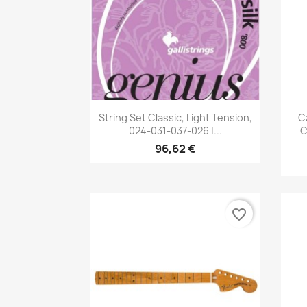
Vista rápida

String Set Classic, Light Tension,
C
024-031-037-026 |...
C
96,62 €
favorite_border