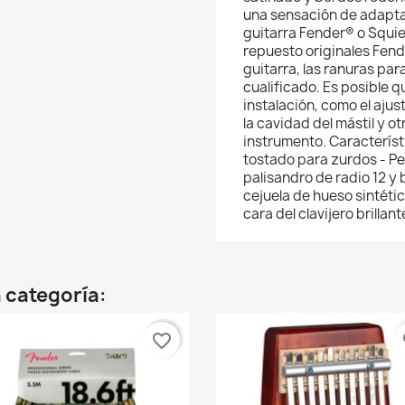
una sensación de adaptac
guitarra Fender® o Squie
repuesto originales Fen
guitarra, las ranuras pa
cualificado. Es posible 
instalación, como el ajust
la cavidad del mástil y 
instrumento. Característi
tostado para zurdos - Per
palisandro de radio 12 y
cejuela de hueso sintéti
cara del clavijero brillan
 categoría:
favorite_border
fa