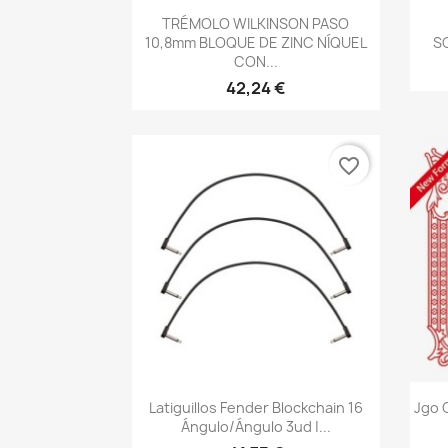
Vista rápida

TRÉMOLO WILKINSON PASO
10,8mm BLOQUE DE ZINC NÍQUEL
S
CON...
42,24 €
favorite_border
Vista rápida

Latiguillos Fender Blockchain 16
Jgo C
Ángulo/ángulo 3ud |...