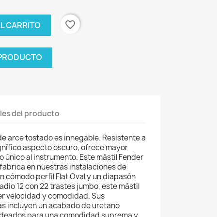
favorite_border
AL CARRITO
 PRODUCTO
les del producto
 de arce tostado es innegable. Resistente a
nífico aspecto oscuro, ofrece mayor
o único al instrumento. Este mástil Fender
fabrica en nuestras instalaciones de
 cómodo perfil Flat Oval y un diapasón
adio 12 con 22 trastes jumbo, este mástil
er velocidad y comodidad. Sus
as incluyen un acabado de uretano
ndeados para una comodidad suprema y