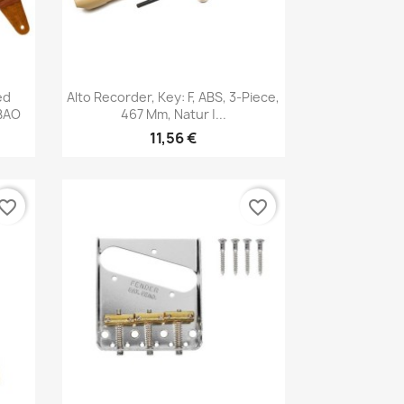
Vista rápida

ed
Alto Recorder, Key: F, ABS, 3-Piece,
LBAO
467 Mm, Natur |...
11,56 €
vorite_border
favorite_border