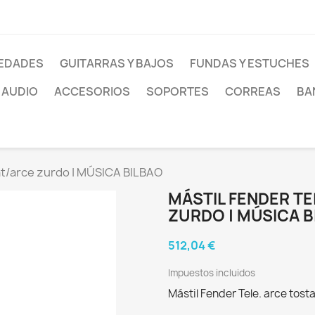
EDADES
GUITARRAS Y BAJOS
FUNDAS Y ESTUCHES
AUDIO
ACCESORIOS
SOPORTES
CORREAS
BA
sat/arce zurdo | MÚSICA BILBAO
MÁSTIL FENDER T
ZURDO | MÚSICA B
512,04 €
Impuestos incluidos
Mástil Fender Tele. arce tos