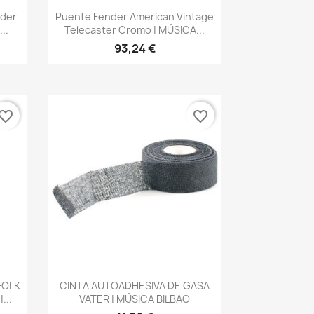
Vista rápida

nder
Puente Fender American Vintage
..
Telecaster Cromo | MÚSICA...
93,24 €
vorite_border
favorite_border
Vista rápida

FOLK
CINTA AUTOADHESIVA DE GASA
...
VATER | MÚSICA BILBAO