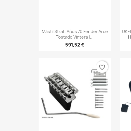
Vista rápida

Mástil Strat. Años 70 Fender Arce
UKE
Tostado Vintera |...
H
591,52 €
favorite_border