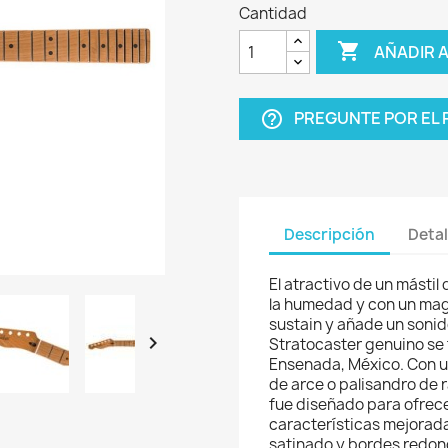
Cantidad

AÑADIR 
PREGUNTE POR EL
help_outline
Descripción
Detal
El atractivo de un mástil
la humedad y con un mag
sustain y añade un sonid

Stratocaster genuino se 
Ensenada, México. Con un
de arce o palisandro de r
fue diseñado para ofrec
características mejorad
satinado y bordes redo