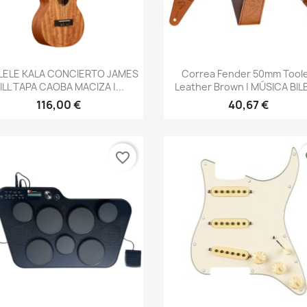
Vista rápida
Vista rápida


LELE KALA CONCIERTO JAMES
Correa Fender 50mm Tool
ILL TAPA CAOBA MACIZA |...
Leather Brown | MÚSICA BI
116,00 €
40,67 €
favorite_border
fa