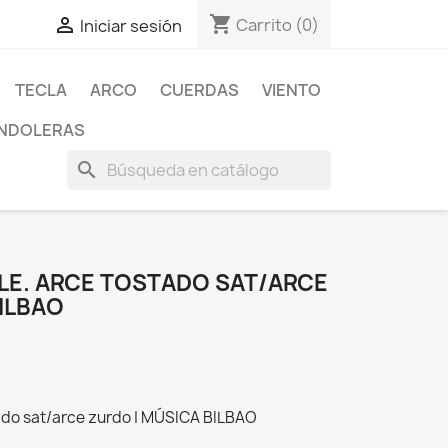
shopping_cart

Carrito
(0)
Iniciar sesión
TECLA
ARCO
CUERDAS
VIENTO
NDOLERAS
search
ELE. ARCE TOSTADO SAT/ARCE
ILBAO
tado sat/arce zurdo | MÚSICA BILBAO