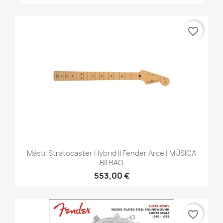
favorite_border
Mástil Stratocaster Hybrid II Fender Arce | MÚSICA
BILBAO
553,00 €
favorite_border