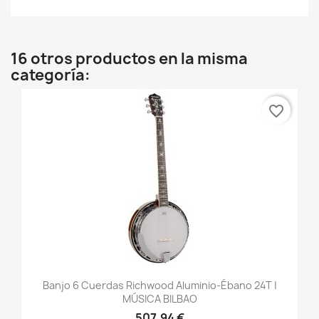
16 otros productos en la misma
categoría:
favorite_border
Banjo 6 Cuerdas Richwood Aluminio-Ébano 24T |
MÚSICA BILBAO
507,94 €