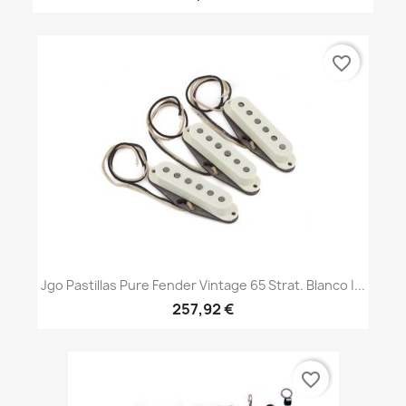
favorite_border
Jgo Pastillas Pure Fender Vintage 65 Strat. Blanco |...
257,92 €
favorite_border