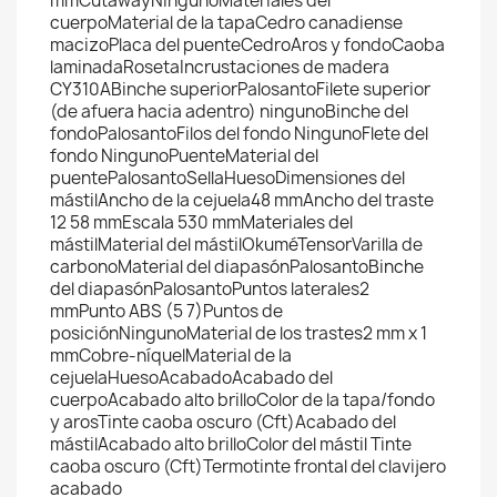
mmCutawayNingunoMateriales del
cuerpoMaterial de la tapaCedro canadiense
macizoPlaca del puenteCedroAros y fondoCaoba
laminadaRosetaIncrustaciones de madera
CY310ABinche superiorPalosantoFilete superior
(de afuera hacia adentro) ningunoBinche del
fondoPalosantoFilos del fondo NingunoFlete del
fondo NingunoPuenteMaterial del
puentePalosantoSellaHuesoDimensiones del
mástilAncho de la cejuela48 mmAncho del traste
12 58 mmEscala 530 mmMateriales del
mástilMaterial del mástilOkuméTensorVarilla de
carbonoMaterial del diapasónPalosantoBinche
del diapasónPalosantoPuntos laterales2
mmPunto ABS (5 7)Puntos de
posiciónNingunoMaterial de los trastes2 mm x 1
mmCobre-níquelMaterial de la
cejuelaHuesoAcabadoAcabado del
cuerpoAcabado alto brilloColor de la tapa/fondo
y arosTinte caoba oscuro (Cft)Acabado del
mástilAcabado alto brilloColor del mástil Tinte
caoba oscuro (Cft)Termotinte frontal del clavijero
acabado