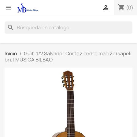
shopping_cart


(0)
search
Inicio
Guit. 1/2 Salvador Cortez cedro macizo/sapeli
bri. | MÚSICA BILBAO