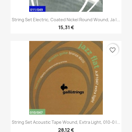
String Set Electric, Coated Nickel Round Wound, Ja |...
15,31 €
favorite_border
String Set Acoustic Tape Wound, Extra Light, 010-0 |...
28,12 €