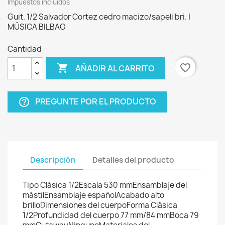
Impuestos incluidos
Guit. 1/2 Salvador Cortez cedro macizo/sapeli bri. |
MÚSICA BILBAO
Cantidad

favorite_border
AÑADIR AL CARRITO
PREGUNTE POR EL PRODUCTO
help_outline
Descripción
Detalles del producto
Tipo Clásica 1/2Escala 530 mmEnsamblaje del
mástilEnsamblaje españolAcabado alto
brilloDimensiones del cuerpoForma Clásica
1/2Profundidad del cuerpo 77 mm/84 mmBoca 79