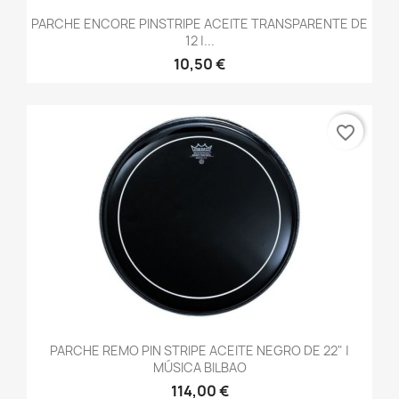
PARCHE ENCORE PINSTRIPE ACEITE TRANSPARENTE DE
12 |...
10,50 €
favorite_border
PARCHE REMO PIN STRIPE ACEITE NEGRO DE 22" |
MÚSICA BILBAO
114,00 €