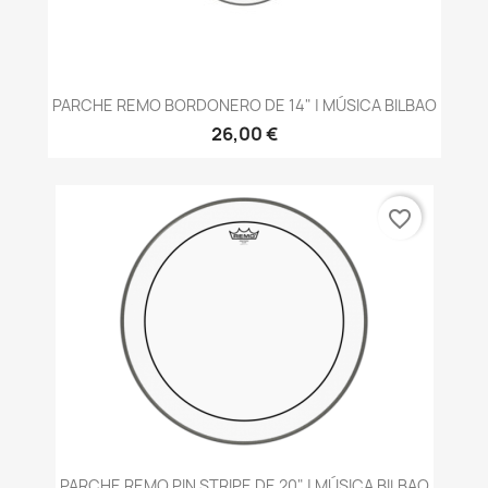
PARCHE REMO BORDONERO DE 14" | MÚSICA BILBAO
26,00 €
favorite_border
PARCHE REMO PIN STRIPE DE 20" | MÚSICA BILBAO