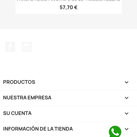
57,70 €
Facebook
Instagram
PRODUCTOS

NUESTRA EMPRESA

SU CUENTA

INFORMACIÓN DE LA TIENDA
keyboard_arrow_down