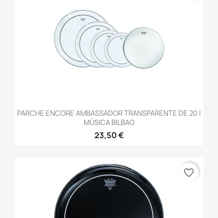
PARCHE ENCORE AMBASSADOR TRANSPARENTE DE 20 |
MÚSICA BILBAO
23,50 €
favorite_border