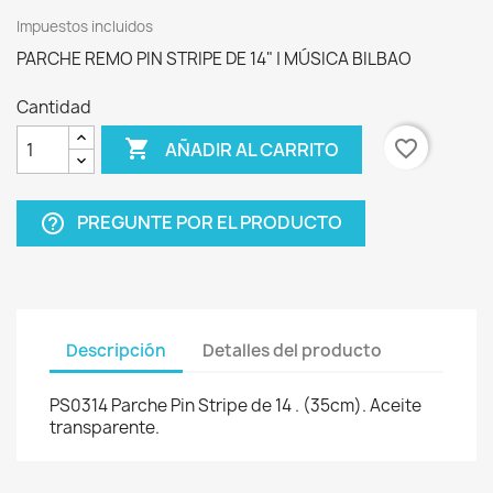
Impuestos incluidos
PARCHE REMO PIN STRIPE DE 14" | MÚSICA BILBAO
Cantidad

favorite_border
AÑADIR AL CARRITO
PREGUNTE POR EL PRODUCTO
help_outline
Descripción
Detalles del producto
PS0314 Parche Pin Stripe de 14 . (35cm). Aceite
transparente.