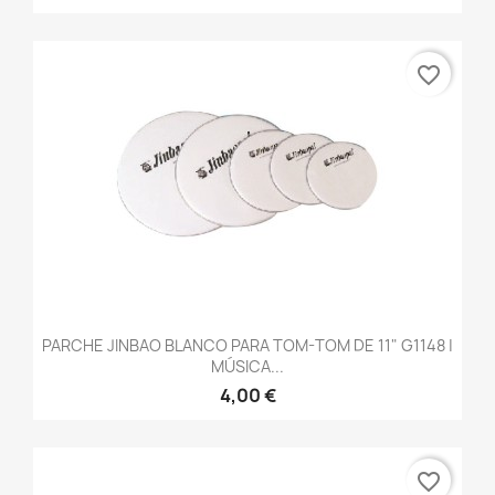
favorite_border
PARCHE JINBAO BLANCO PARA TOM-TOM DE 11" G1148 |
MÚSICA...
4,00 €
favorite_border