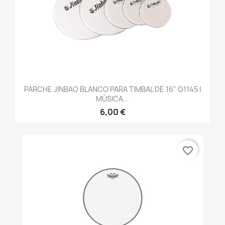
PARCHE JINBAO BLANCO PARA TIMBAL DE 16" G1145 |
MÚSICA...
6,00 €
favorite_border