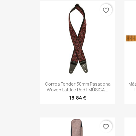
favorite_border
Vista rápida

Correa Fender 50mm Pasadena
Más
Woven Lattice Red | MÚSICA...
T
18,84 €
favorite_border