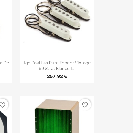
Vista rápida

ed De
Jgo Pastillas Pure Fender Vintage
59 Strat Blanco |...
257,92 €
vorite_border
favorite_border