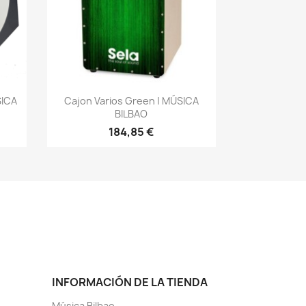
Vista rápida

SICA
Cajon Varios Green | MÚSICA
BILBAO
184,85 €
INFORMACIÓN DE LA TIENDA
Música Bilbao