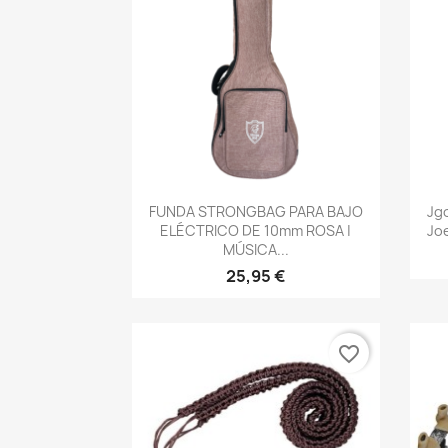
Vista rápida

FUNDA STRONGBAG PARA BAJO
Jgo
ELÉCTRICO DE 10mm ROSA |
Jo
MÚSICA...
25,95 €
favorite_border