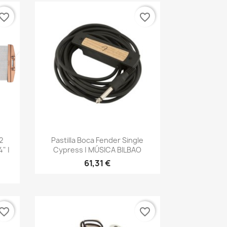
vorite_border
favorite_border
Vista rápida

2
Pastilla Boca Fender Single
" |
Cypress | MÚSICA BILBAO
61,31 €
vorite_border
favorite_border