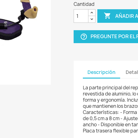
Cantidad

AÑADIR 
PREGUNTE POR EL
help_outline
Descripción
Detal
La parte principal del 
revestida de aluminio, lo
forma y ergonomía. Incl
que mantienen los brazos
Características: - Forma
de 0,5 cm a 8 cm - Ajuste
ancho - Disponible en tam
Placa trasera flexible p