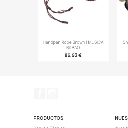
Vista rápida

Handpan Rope Brown | MÚSICA
Sh
BILBAO
86,93 €
Facebook
Instagram
PRODUCTOS
NUES