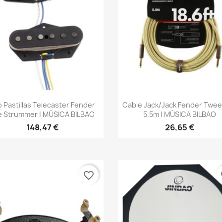
Vista rápida
Vista rápida


 Pastillas Telecaster Fender
Cable Jack/jack Fender Twe
e Strummer | MÚSICA BILBAO
5.5m | MÚSICA BILBAO
148,47 €
26,65 €
favorite_border
fa