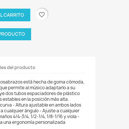
favorite_border
AL CARRITO
 PRODUCTO
les del producto
reposabrazos está hecha de goma cómoda,
 que permite al músico adaptarlo a su
uye dos tubos espaciadores de plástico
 estables en la posición más alta.
 curva - Altura ajustable en ambos lados
 a cualquier ángulo - Ajuste a cualquier
años 4/4-3/4, 1/2-1/4, 1/8-1/16 y viola -
ara una ergonomía personalizada