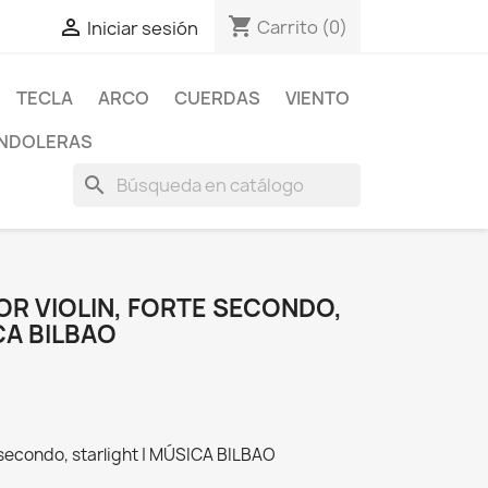
shopping_cart

Carrito
(0)
Iniciar sesión
TECLA
ARCO
CUERDAS
VIENTO
NDOLERAS
search
OR VIOLIN, FORTE SECONDO,
CA BILBAO
te secondo, starlight | MÚSICA BILBAO