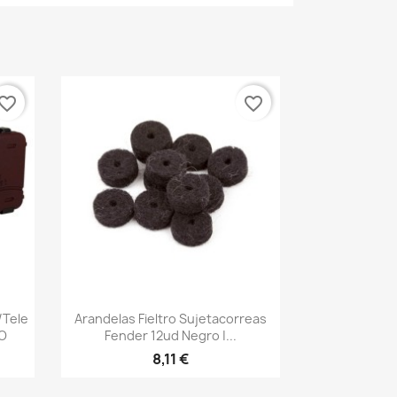
vorite_border
favorite_border
Vista rápida

/Tele
Arandelas Fieltro Sujetacorreas
AO
Fender 12ud Negro |...
8,11 €