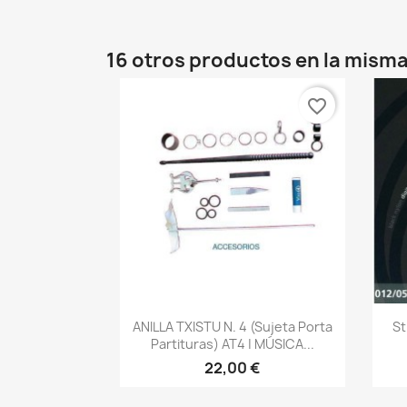
16 otros productos en la misma
favorite_border
Vista rápida

ANILLA TXISTU N. 4 (Sujeta Porta
St
Partituras) AT4 | MÚSICA...
22,00 €