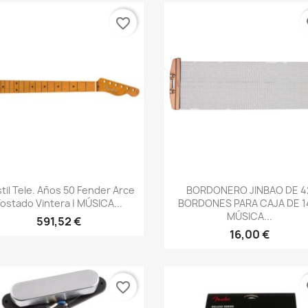
favorite_border
fa
Vista rápida
Vista rápida


til Tele. Años 50 Fender Arce
BORDONERO JINBAO DE 4
ostado Vintera | MÚSICA...
BORDONES PARA CAJA DE 14
MÚSICA...
591,52 €
16,00 €
favorite_border
fa