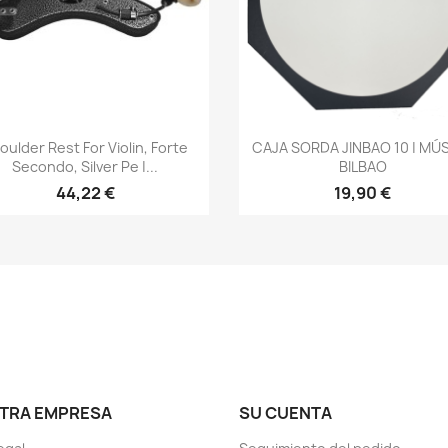
Vista rápida
Vista rápida


oulder Rest For Violin, Forte
CAJA SORDA JINBAO 10 | MÚ
Secondo, Silver Pe |...
BILBAO
44,22 €
19,90 €
TRA EMPRESA
SU CUENTA