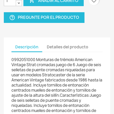

favorite_border
AÑADIR AL CARRITO
PREGUNTE POR EL PRODUCTO
help_outline
Descripción
Detalles del producto
0992051000 Monturas de trémolo American
Vintage Strat cromadas juego de 6 Juego de seis
selletas de puente cromadas niqueladas para
usar en modelos Stratocaster de la serie
American Vintage fabricados desde 1986 hasta la
actualidad. Incluye tornillos de entonación
centrados muelles de entonación y tornillos de
ajuste de la altura del sillín.Características:Juego
de seis selletas de puente cromadas y
niqueladas. Incluye tornillos de entonación
centrados muelles de entonación y tornillos de