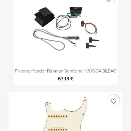
Preamplificador Fishman Sonitone | MÚSICA BILBAO
67,13 €
favorite_border