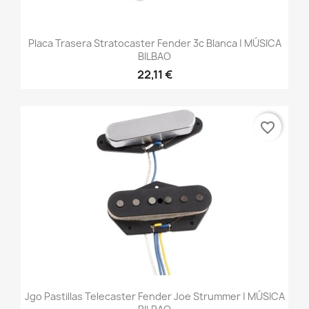
Placa Trasera Stratocaster Fender 3c Blanca | MÚSICA
BILBAO
22,11 €
favorite_border
Jgo Pastillas Telecaster Fender Joe Strummer | MÚSICA