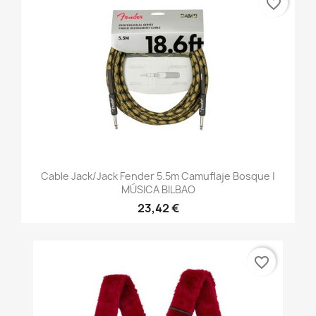
favorite_border
Cable Jack/jack Fender 5.5m Camuflaje Bosque |
MÚSICA BILBAO
23,42 €
favorite_border