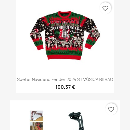
favorite_border
Suéter Navideño Fender 2024 S | MÚSICA BILBAO
100,37 €
favorite_border