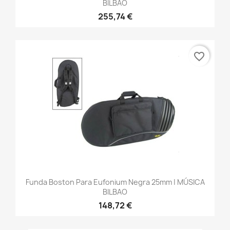
BILBAO
255,74 €
favorite_border
Funda Boston Para Eufonium Negra 25mm | MÚSICA
BILBAO
148,72 €