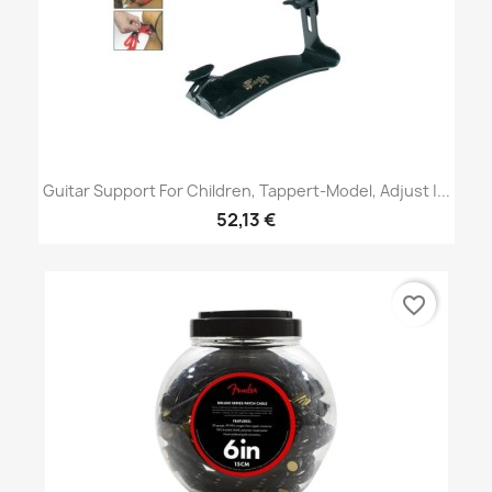
Guitar Support For Children, Tappert-Model, Adjust |...
52,13 €
favorite_border