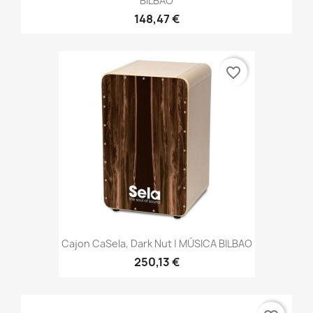
BILBAO
148,47 €
favorite_border
Cajon CaSela, Dark Nut | MÚSICA BILBAO
250,13 €