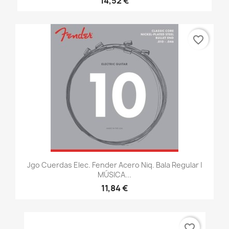
14,52 €
favorite_border
Jgo Cuerdas Elec. Fender Acero Niq. Bala Regular |
MÚSICA...
11,84 €
favorite_border