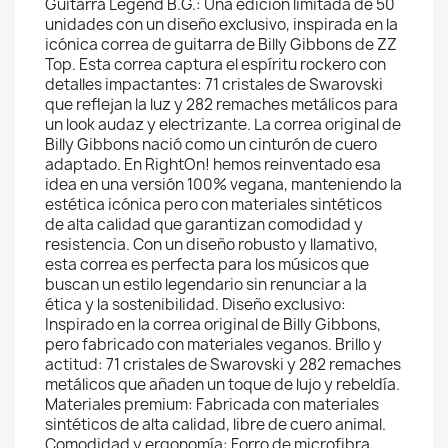
Guitarra Legend B.G.: Una edición limitada de 50
unidades con un diseño exclusivo, inspirada en la
icónica correa de guitarra de Billy Gibbons de ZZ
Top. Esta correa captura el espíritu rockero con
detalles impactantes: 71 cristales de Swarovski
que reflejan la luz y 282 remaches metálicos para
un look audaz y electrizante. La correa original de
Billy Gibbons nació como un cinturón de cuero
adaptado. En RightOn! hemos reinventado esa
idea en una versión 100% vegana, manteniendo la
estética icónica pero con materiales sintéticos
de alta calidad que garantizan comodidad y
resistencia. Con un diseño robusto y llamativo,
esta correa es perfecta para los músicos que
buscan un estilo legendario sin renunciar a la
ética y la sostenibilidad. Diseño exclusivo:
Inspirado en la correa original de Billy Gibbons,
pero fabricado con materiales veganos. Brillo y
actitud: 71 cristales de Swarovski y 282 remaches
metálicos que añaden un toque de lujo y rebeldía.
Materiales premium: Fabricada con materiales
sintéticos de alta calidad, libre de cuero animal.
Comodidad y ergonomía: Forro de microfibra