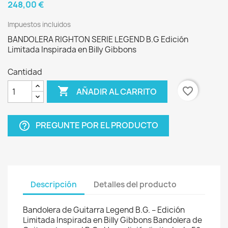
248,00 €
Impuestos incluidos
BANDOLERA RIGHTON SERIE LEGEND B.G Edición
Limitada Inspirada en Billy Gibbons
Cantidad

favorite_border
AÑADIR AL CARRITO
PREGUNTE POR EL PRODUCTO
help_outline
Descripción
Detalles del producto
Bandolera de Guitarra Legend B.G. – Edición
Limitada Inspirada en Billy Gibbons Bandolera de