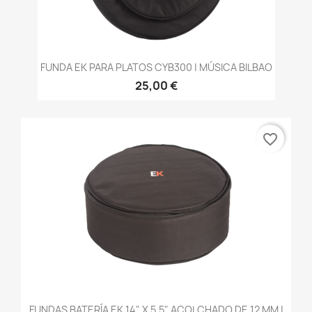
FUNDA EK PARA PLATOS CYB300 | MÚSICA BILBAO
25,00 €
favorite_border
FUNDAS BATERÍA EK 14" X 5,5" ACOLCHADO DE 12 MM |