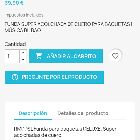
39,90 €
Impuestos incluidos
FUNDA SUPER ACOLCHADA DE CUERO PARA BAQUETAS |
MÚSICA BILBAO
Cantidad

favorite_border
AÑADIR AL CARRITO
PREGUNTE POR EL PRODUCTO
help_outline
Descripción
Detalles del producto
RMDDSL Funda para baquetas DELUXE. Super
acolchadas de cuero.