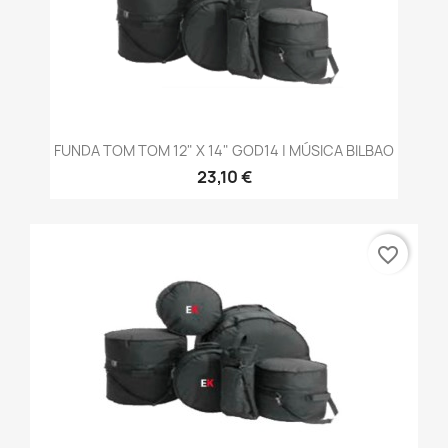
FUNDA TOM TOM 12" X 14" GOD14 | MÚSICA BILBAO
23,10 €
favorite_border