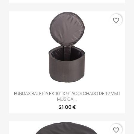
favorite_border
FUNDAS BATERÍA EK 10" X 9" ACOLCHADO DE 12 MM |
MÚSICA...
21,00 €
favorite_border