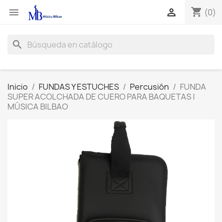
shopping_cart


(0)
search
Inicio
FUNDAS Y ESTUCHES
Percusión
FUNDA
SUPER ACOLCHADA DE CUERO PARA BAQUETAS |
MÚSICA BILBAO