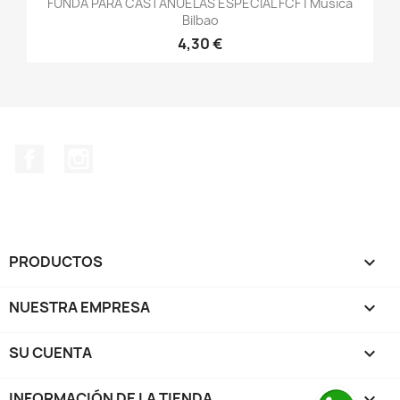
FUNDA PARA CASTAÑUELAS ESPECIAL FCF | Música
Bilbao
4,30 €
Facebook
Instagram
PRODUCTOS

NUESTRA EMPRESA

SU CUENTA

INFORMACIÓN DE LA TIENDA
keyboard_arrow_down