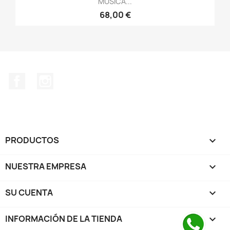
MÚSICA...
68,00 €
Facebook
Instagram
PRODUCTOS

NUESTRA EMPRESA

SU CUENTA

INFORMACIÓN DE LA TIENDA
keyboard_arrow_down