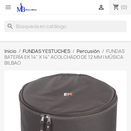
shopping_cart


(0)
search
Inicio
FUNDAS Y ESTUCHES
Percusión
FUNDAS
BATERÍA EK 14" X 14" ACOLCHADO DE 12 MM | MÚSICA
BILBAO