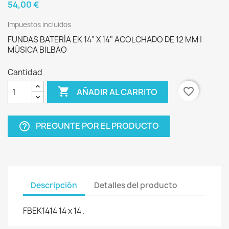
54,00 €
Impuestos incluidos
FUNDAS BATERÍA EK 14" X 14" ACOLCHADO DE 12 MM |
MÚSICA BILBAO
Cantidad

favorite_border
AÑADIR AL CARRITO
PREGUNTE POR EL PRODUCTO
help_outline
Descripción
Detalles del producto
FBEK1414 14 x 14 .