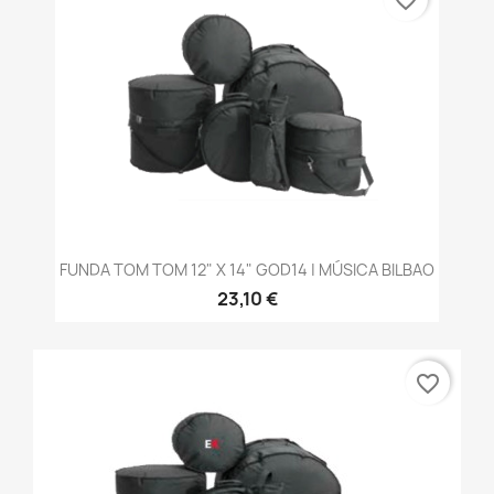
FUNDA TOM TOM 12" X 14" GOD14 | MÚSICA BILBAO
23,10 €
favorite_border