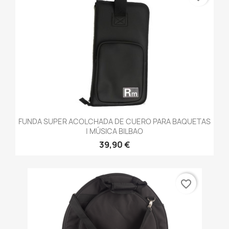
FUNDA SUPER ACOLCHADA DE CUERO PARA BAQUETAS
| MÚSICA BILBAO
39,90 €
favorite_border