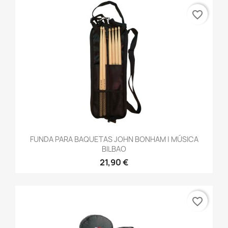
favorite_border
FUNDA PARA BAQUETAS JOHN BONHAM | MÚSICA
BILBAO
21,90 €
favorite_border