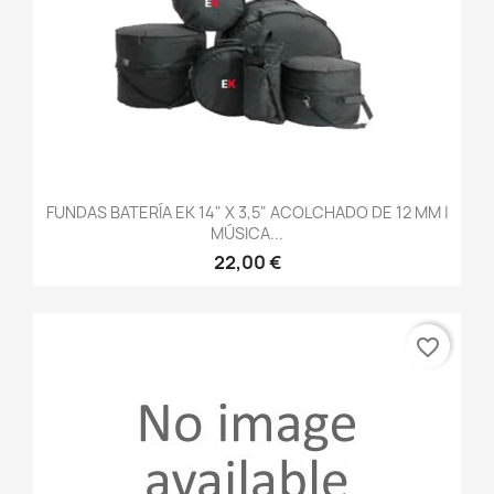
FUNDAS BATERÍA EK 14" X 3,5" ACOLCHADO DE 12 MM |
MÚSICA...
22,00 €
favorite_border