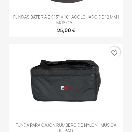
FUNDAS BATERÍA EK 13" X 10" ACOLCHADO DE 12 MM |
MÚSICA...
25,00 €
favorite_border
FUNDA PARA CAJÓN RUMBERO DE NYLON | MÚSICA
BILBAO