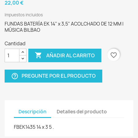
22,00 €
Impuestos incluidos
FUNDAS BATERÍA EK 14" x 3,5" ACOLCHADO DE 12 MM |
MÚSICA BILBAO
Cantidad

favorite_border
AÑADIR AL CARRITO
PREGUNTE POR EL PRODUCTO
help_outline
Descripción
Detalles del producto
FBEK1435 14 x 3 5 .