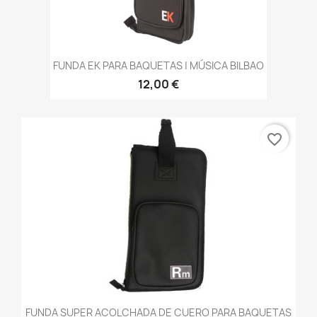
FUNDA EK PARA BAQUETAS | MÚSICA BILBAO
12,00 €
favorite_border
FUNDA SUPER ACOLCHADA DE CUERO PARA BAQUETAS