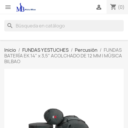
shopping_cart


(0)
search
Inicio
FUNDAS Y ESTUCHES
Percusión
FUNDAS
BATERÍA EK 14" x 3,5" ACOLCHADO DE 12 MM | MÚSICA
BILBAO