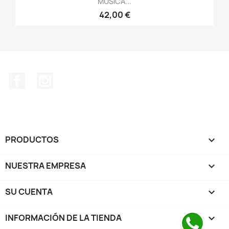
MÚSICA...
42,00 €
Facebook
Instagram
PRODUCTOS

NUESTRA EMPRESA

SU CUENTA

INFORMACIÓN DE LA TIENDA
keyboard_arrow_down