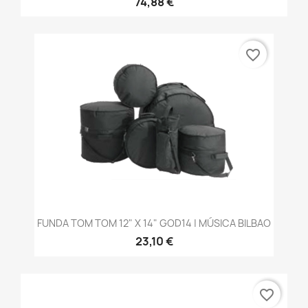
74,88 €
favorite_border
FUNDA TOM TOM 12" X 14" GOD14 | MÚSICA BILBAO
23,10 €
favorite_border