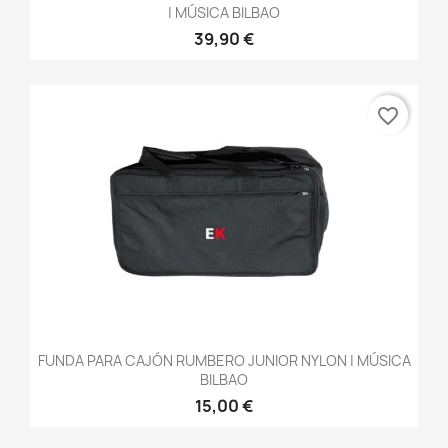
| MÚSICA BILBAO
39,90 €
favorite_border
FUNDA PARA CAJÓN RUMBERO JUNIOR NYLON | MÚSICA
BILBAO
15,00 €